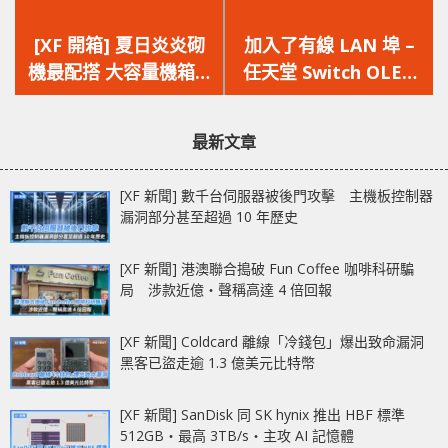
上
下
一
一
[XF 開箱] 夏日炎炎砌
加入了有線 LAN 埠 –
篇
篇
機最配搭 大容量機箱 +
任天堂 Switch OLED
文
文
高效能 AIO 水冷
版電視機座可單獨購買
章：
章：
Corsair iCUE H170i
最新文章
ELITE CAPELLIX /
iCUE 7000X RGB
[XF 新聞] 數千台伺服器被後門攻擊 主機板控制器
漏洞部分甚至超過 10 年歷史
[XF 新聞] 港澳聯合搗破 Fun Coffee 咖啡科研騙
局 涉款近億‧聲稱高達 4 倍回報
[XF 新聞] Coldcard 離線「冷錢包」爆出致命漏洞
黑客已盜走逾 1.3 億美元比特幣
[XF 新聞] SanDisk 同 SK hynix 推出 HBF 標準
512GB‧最高 3TB/s‧主攻 AI 記憶體