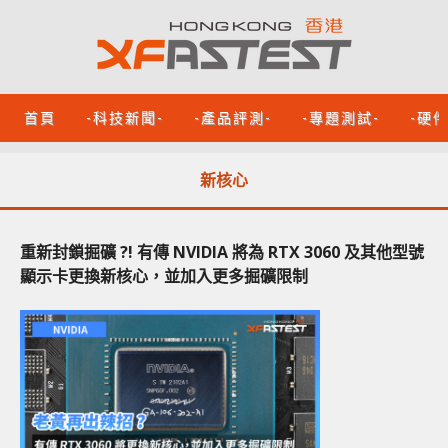
首頁
-科技新聞-
-產品評測-
-專題測試-
-硬
新核心
重新封鎖掘礦 ?! 有傳 NVIDIA 將為 RTX 3060 及其他型號
顯示卡更換新核心，並加入更多掘礦限制