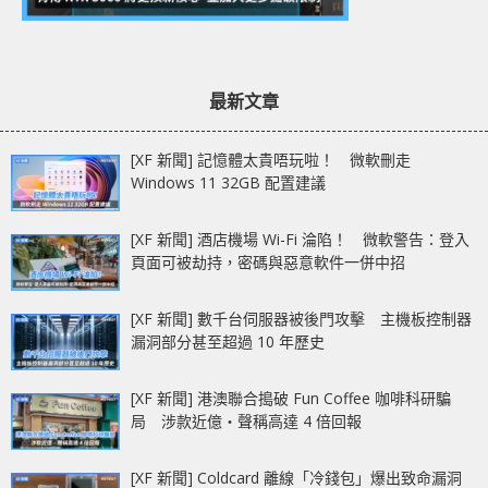
最新文章
[XF 新聞] 記憶體太貴唔玩啦！ 微軟刪走
Windows 11 32GB 配置建議
[XF 新聞] 酒店機場 Wi-Fi 淪陷！ 微軟警告：登入
頁面可被劫持，密碼與惡意軟件一併中招
[XF 新聞] 數千台伺服器被後門攻擊 主機板控制器
漏洞部分甚至超過 10 年歷史
[XF 新聞] 港澳聯合搗破 Fun Coffee 咖啡科研騙
局 涉款近億‧聲稱高達 4 倍回報
[XF 新聞] Coldcard 離線「冷錢包」爆出致命漏洞