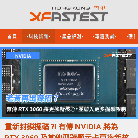
首頁
-科技新聞-
-產品評測-
-專題測試-
-硬
重新封鎖掘礦 ?! 有傳 NVIDIA 將為
RTX 3060 及其他型號顯示卡更換新核