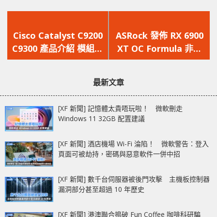
上
下
一
一
Cisco Catalyst C9200
ASRock 發佈 RX 6900
篇
篇
C9300 產品介紹 模組化
XT OC Formula 非公
文
文
兼可升級 mGig
版顯示卡
章：
章：
最新文章
[XF 新聞] 記憶體太貴唔玩啦！ 微軟刪走
Windows 11 32GB 配置建議
[XF 新聞] 酒店機場 Wi-Fi 淪陷！ 微軟警告：登入
頁面可被劫持，密碼與惡意軟件一併中招
[XF 新聞] 數千台伺服器被後門攻擊 主機板控制器
漏洞部分甚至超過 10 年歷史
[XF 新聞] 港澳聯合搗破 Fun Coffee 咖啡科研騙