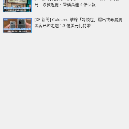
局 涉款近億‧聲稱高達 4 倍回報
[XF 新聞] Coldcard 離線「冷錢包」爆出致命漏洞
黑客已盜走逾 1.3 億美元比特幣