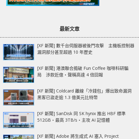
最新文章
[XF 新聞] 數千台伺服器被後門攻擊 主機板控制器
漏洞部分甚至超過 10 年歷史
[XF 新聞] 港澳聯合搗破 Fun Coffee 咖啡科研騙
局 涉款近億‧聲稱高達 4 倍回報
[XF 新聞] Coldcard 離線「冷錢包」爆出致命漏洞
黑客已盜走逾 1.3 億美元比特幣
[XF 新聞] SanDisk 同 SK hynix 推出 HBF 標準
512GB‧最高 3TB/s‧主攻 AI 記憶體
[XF 新聞] Adobe 將生成式 AI 塞入 Project