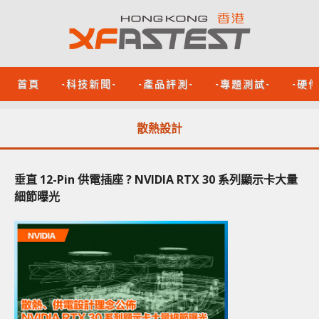
首頁
-科技新聞-
-產品評測-
-專題測試-
-硬
散熱設計
垂直 12-Pin 供電插座 ? NVIDIA RTX 30 系列顯示卡大量
細節曝光