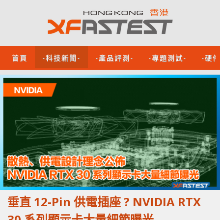
首頁
-科技新聞-
-產品評測-
-專題測試-
-硬
垂直 12-Pin 供電插座 ? NVIDIA RTX
30 系列顯示卡大量細節曝光