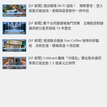
[XF 新聞] 酒店機場 Wi-Fi 淪陷！ 微軟警告：登入
頁面可被劫持，密碼與惡意軟件一併中招
[XF 新聞] 數千台伺服器被後門攻擊 主機板控制器
漏洞部分甚至超過 10 年歷史
[XF 新聞] 港澳聯合搗破 Fun Coffee 咖啡科研騙
局 涉款近億‧聲稱高達 4 倍回報
[XF 新聞] Coldcard 離線「冷錢包」爆出致命漏洞
黑客已盜走逾 1.3 億美元比特幣