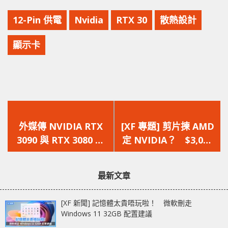
12-Pin 供電
Nvidia
RTX 30
散熱設計
顯示卡
上
下
一
一
外媒傳 NVIDIA RTX
[XF 專題] 剪片揀 AMD
篇
篇
3090 與 RTX 3080 分
定 NVIDIA？ $3,000
文
文
別搭載 24GB 與 10GB
顯示卡大對決
章：
章：
的 GDDR6X 記憶體
最新文章
[XF 新聞] 記憶體太貴唔玩啦！ 微軟刪走
Windows 11 32GB 配置建議