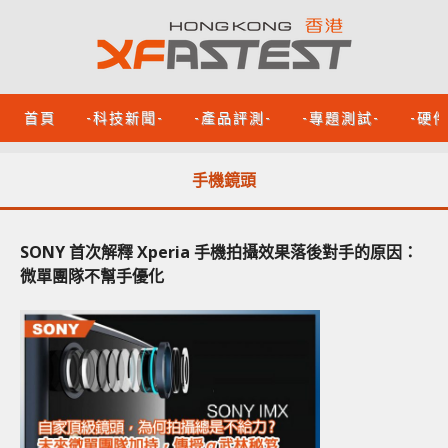
首頁
-科技新聞-
-產品評測-
-專題測試-
-硬
手機鏡頭
SONY 首次解釋 Xperia 手機拍攝效果落後對手的原因：
微單團隊不幫手優化