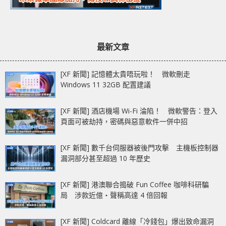
最新文章
[XF 新聞] 記憶體太貴唔玩啦！ 微軟刪走
Windows 11 32GB 配置建議
[XF 新聞] 酒店機場 Wi-Fi 淪陷！ 微軟警告：登入
頁面可被劫持，密碼與惡意軟件一併中招
[XF 新聞] 數千台伺服器被後門攻擊 主機板控制器
漏洞部分甚至超過 10 年歷史
[XF 新聞] 港澳聯合搗破 Fun Coffee 咖啡科研騙
局 涉款近億‧聲稱高達 4 倍回報
[XF 新聞] Coldcard 離線「冷錢包」爆出致命漏洞