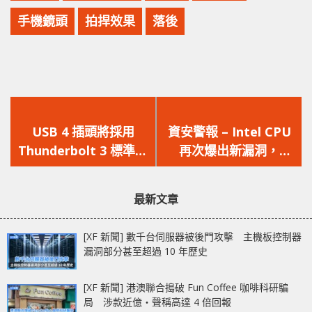
手機鏡頭
拍捍效果
落後
上
下
一
一
USB 4 插頭將採用
資安警報 – Intel CPU
篇
篇
Thunderbolt 3 標準，
再次爆出新漏洞，
文
文
Intel 10nm Ice Lake
AMD、ARM CPU 免疫
章：
章：
處理器將集成
不受影響
最新文章
Thunderbolt 3 主控
[XF 新聞] 數千台伺服器被後門攻擊 主機板控制器
漏洞部分甚至超過 10 年歷史
[XF 新聞] 港澳聯合搗破 Fun Coffee 咖啡科研騙
局 涉款近億‧聲稱高達 4 倍回報