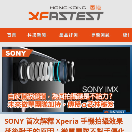
首頁
-科技新聞-
-產品評測-
-專題測試-
-硬
SONY 首次解釋 Xperia 手機拍攝效果
落後對手的原因：微單團隊不幫手優化