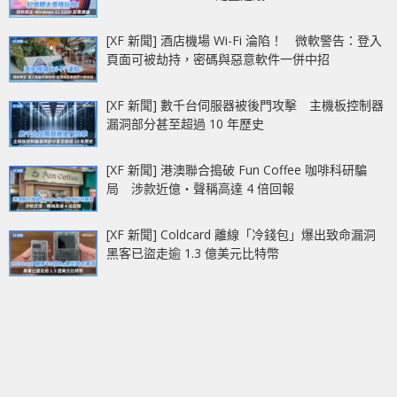
[XF 新聞] 酒店機場 Wi-Fi 淪陷！ 微軟警告：登入
頁面可被劫持，密碼與惡意軟件一併中招
[XF 新聞] 數千台伺服器被後門攻擊 主機板控制器
漏洞部分甚至超過 10 年歷史
[XF 新聞] 港澳聯合搗破 Fun Coffee 咖啡科研騙
局 涉款近億‧聲稱高達 4 倍回報
[XF 新聞] Coldcard 離線「冷錢包」爆出致命漏洞
黑客已盜走逾 1.3 億美元比特幣