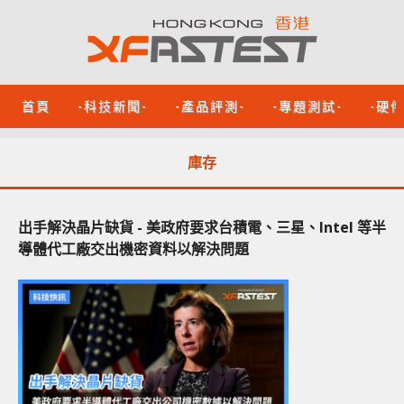
首頁
-科技新聞-
-產品評測-
-專題測試-
-硬
庫存
出手解決晶片缺貨 - 美政府要求台積電、三星、Intel 等半
導體代工廠交出機密資料以解決問題