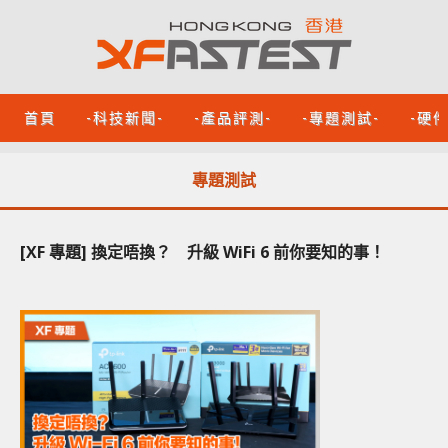
首頁
-科技新聞-
-產品評測-
-專題測試-
-硬
專題測試
[XF 專題] 換定唔換？ 升級 WiFi 6 前你要知的事！