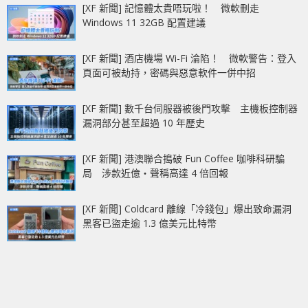
[XF 新聞] 記憶體太貴唔玩啦！ 微軟刪走
Windows 11 32GB 配置建議
[XF 新聞] 酒店機場 Wi-Fi 淪陷！ 微軟警告：登入
頁面可被劫持，密碼與惡意軟件一併中招
[XF 新聞] 數千台伺服器被後門攻擊 主機板控制器
漏洞部分甚至超過 10 年歷史
[XF 新聞] 港澳聯合搗破 Fun Coffee 咖啡科研騙
局 涉款近億‧聲稱高達 4 倍回報
[XF 新聞] Coldcard 離線「冷錢包」爆出致命漏洞
黑客已盜走逾 1.3 億美元比特幣