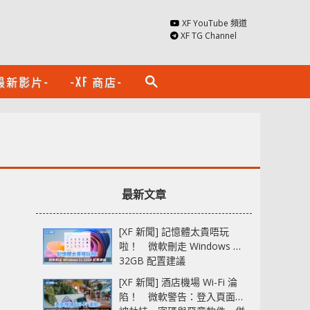
XF YouTube 頻道
XF TG Channel
最新影片-
-XF 商店-
search
最新文章
[XF 新聞] 記憶體太貴唔玩
啦！ 微軟刪走 Windows 11
32GB 配置建議
[XF 新聞] 酒店機場 Wi-Fi 淪
陷！ 微軟警告：登入頁面可