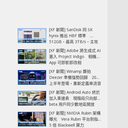
[XF 新聞] SanDisk 同 SK
hynix 推出 HBF 標準
512GB‧最高 3TB/s‧主攻
AI 記憶體
[XF 新聞] Adobe 將生成式 AI
塞入 Project Indigo 相機
App 可即影即改相
[XF 新聞] Winamp 夥拍
Deezer 準備強勢回歸 2027
上半年登場‧重新定義串流音
樂播放器
[XF 新聞] Android Auto 終於
加入車速表 現階段只向部分
beta 用戶同少數地區開放
[XF 新聞] NVIDIA Rubin 架構
曝光 Vera Rubin 平台劍指
5 倍 Blackwell 算力