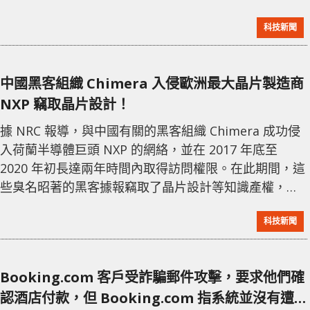
提高了系統的穩定性。 macOS Sonoma 14.2.1 現已可
科技新聞
供所有符合條件的 Mac 電腦免費下載，用戶可通過系統
設置中的軟件更新部分進行操作。據蘋果公司發布的更
新說明，macOS Sonoma 14.2.1 包含了一系列的錯誤
中國黑客組織 Chimera 入侵歐洲最大晶片製造商
修正和安全性更新
NXP 竊取晶片設計！
據 NRC 報導，與中國有關的黑客組織 Chimera 成功侵
入荷蘭半導體巨頭 NXP 的網絡，並在 2017 年底至
2020 年初長達兩年時間內取得訪問權限。在此期間，這
些臭名昭著的黑客據報竊取了晶片設計等知識產權，然
而，竊取的程度尚未公開披露。NXP 是歐洲最大的晶片
科技新聞
製造商，報導中所述的攻擊規模和程度令人震驚。 根據
報導，黑客在公司網絡中潛伏了大約兩年半的時間，而
這次入侵的發現只是因為荷蘭航空公司Transavia（荷蘭
Booking.com 客戶受詐騙郵件攻擊，要求他們確
皇家航空的子公司）遭受類似攻擊。黑客於 2019 年 9
認酒店付款，但 Booking.com 指系統並沒有遭
月入侵