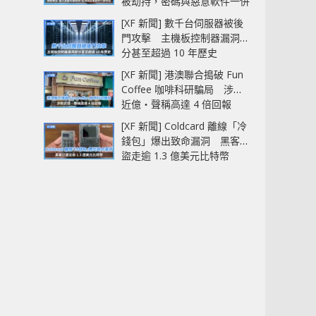
被劫持，密碼與惡意軟件一併
中招
[XF 新聞] 數千台伺服器被後
門攻擊 主機板控制器漏洞部
分甚至超過 10 年歷史
[XF 新聞] 港澳聯合搗破 Fun
Coffee 咖啡科研騙局 涉款
近億‧聲稱高達 4 倍回報
[XF 新聞] Coldcard 離線「冷
錢包」爆出致命漏洞 黑客已
盜走逾 1.3 億美元比特幣