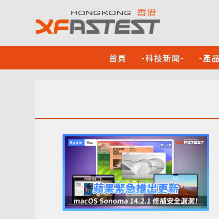
首頁
-科技新聞-
-產