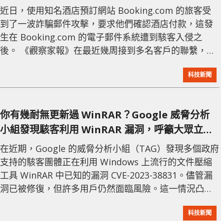
到入侵！
近日，使用知名酒店預訂網站 Booking.com 的旅客受
到了一波詐騙郵件攻擊，要求他們確認酒店付款，這發
生在 Booking.com 的電子郵件系統遭到駭客入侵之
後。 《觀察家報》在最近幾周接到多名客戶的聯繫，他
們聲稱從 Booking.com 系統內部收到詐騙郵件。每位
科技新聞
受害客戶均已入住或計劃入住他們透過 Booking.com
預訂的酒店。這些郵件是從
noreply@booking.com
發
送的，聲稱除非他們透過嵌入的鏈接提供銀行卡詳細信
你有幾耐無更新過 WinRAR？Google 威脅分析
息，否則他們的預訂可能會被取消。 如
小組發現駭客利用 WinRAR 漏洞，呼籲大眾立即
更新！
在近期，Google 的威脅分析小組（TAG）發現多個政府
支持的駭客團體正在利用 Windows 上流行的文件壓縮
工具 WinRAR 中已知的漏洞 CVE-2023-38831。儘管漏
洞已被修復，但許多用戶仍然面臨風險。這一情況凸顯
了已知漏洞的利用仍然極具威脅性，即使有修補程序可
科技新聞
供使用。 WinRAR 是一個廣泛使用的文件壓縮工具，但