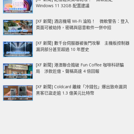
Windows 11 32GB 配置建議
[XF 新聞] 酒店機場 Wi-Fi 淪陷！ 微軟警告：登入
頁面可被劫持，密碼與惡意軟件一併中招
[XF 新聞] 數千台伺服器被後門攻擊 主機板控制器
漏洞部分甚至超過 10 年歷史
[XF 新聞] 港澳聯合搗破 Fun Coffee 咖啡科研騙
局 涉款近億‧聲稱高達 4 倍回報
[XF 新聞] Coldcard 離線「冷錢包」爆出致命漏洞
黑客已盜走逾 1.3 億美元比特幣