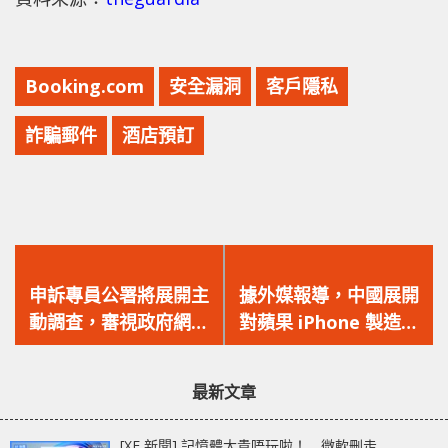
Booking.com
安全漏洞
客戶隱私
詐騙郵件
酒店預訂
上
下
一
一
申訴專員公署將展開主
據外媒報導，中國展開
篇
篇
動調查，審視政府網站
對蘋果 iPhone 製造商
文
文
及社交媒體帳戶的檔案
富士康的稅務調查！
章：
章：
管理！
最新文章
[XF 新聞] 記憶體太貴唔玩啦！ 微軟刪走