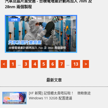
汽車及晶片業受惠 - 台積電增產計劃再加入 7nm 及
28nm 兩個製程
<
1
...
3
4
5
6
7
...
13
>
最新文章
[XF 新聞] 記憶體太貴唔玩啦！ 微軟刪走
Windows 11 32GB 配置建議