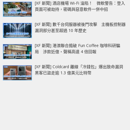
[XF 新聞] 酒店機場 Wi-Fi 淪陷！ 微軟警告：登入
頁面可被劫持，密碼與惡意軟件一併中招
[XF 新聞] 數千台伺服器被後門攻擊 主機板控制器
漏洞部分甚至超過 10 年歷史
[XF 新聞] 港澳聯合搗破 Fun Coffee 咖啡科研騙
局 涉款近億‧聲稱高達 4 倍回報
[XF 新聞] Coldcard 離線「冷錢包」爆出致命漏洞
黑客已盜走逾 1.3 億美元比特幣