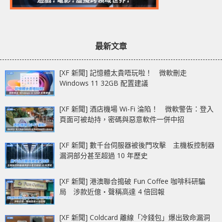
最新文章
[XF 新聞] 記憶體太貴唔玩啦！ 微軟刪走
Windows 11 32GB 配置建議
[XF 新聞] 酒店機場 Wi-Fi 淪陷！ 微軟警告：登入
頁面可被劫持，密碼與惡意軟件一併中招
[XF 新聞] 數千台伺服器被後門攻擊 主機板控制器
漏洞部分甚至超過 10 年歷史
[XF 新聞] 港澳聯合搗破 Fun Coffee 咖啡科研騙
局 涉款近億‧聲稱高達 4 倍回報
[XF 新聞] Coldcard 離線「冷錢包」爆出致命漏洞