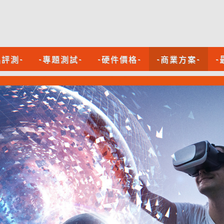
品評測-
-專題測試-
-硬件價格-
-商業方案-
-