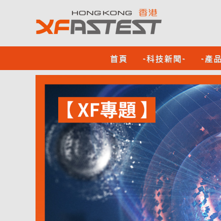
首頁
-科技新聞-
-產