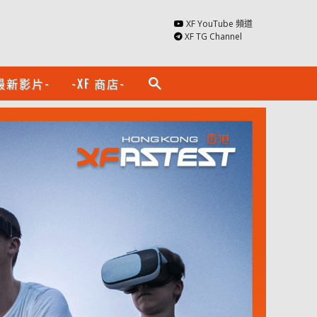
XF YouTube 頻道
XF TG Channel
最新影片-
-XF 商店-
search