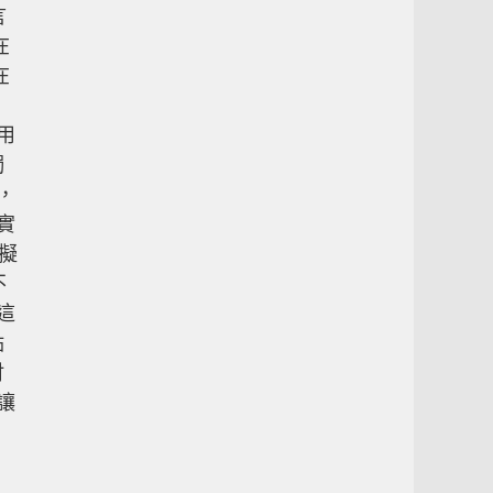
言
在
在
用
獨
，
實
虛擬
不
這
點
財
讓