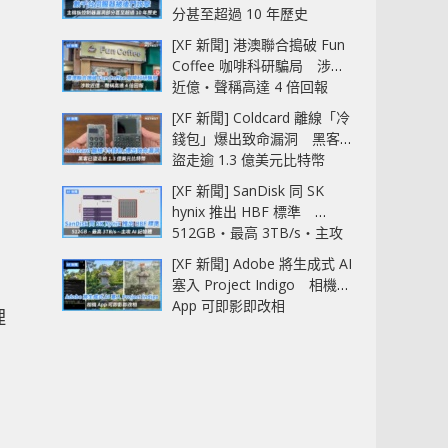
分甚至超過 10 年歷史
[XF 新聞] 港澳聯合搗破 Fun
Coffee 咖啡科研騙局 涉款
近億‧聲稱高達 4 倍回報
[XF 新聞] Coldcard 離線「冷
錢包」爆出致命漏洞 黑客已
盜走逾 1.3 億美元比特幣
[XF 新聞] SanDisk 同 SK
hynix 推出 HBF 標準
512GB‧最高 3TB/s‧主攻
AI 記憶體
[XF 新聞] Adobe 將生成式 AI
塞入 Project Indigo 相機
App 可即影即改相
理