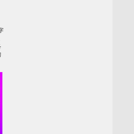
字
以
各
的