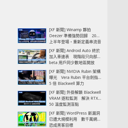
[XF 新聞] Winamp 夥拍
Deezer 準備強勢回歸 2027
上半年登場‧重新定義串流音
樂播放器
[XF 新聞] Android Auto 終於
加入車速表 現階段只向部分
beta 用戶同少數地區開放
[XF 新聞] NVIDIA Rubin 架構
曝光 Vera Rubin 平台劍指
5 倍 Blackwell 算力
[XF 新聞] 外掛解鎖 Blackwell
VRAM 逐粒監測 解決 RTX
50 溫度監測盲點
[XF 新聞] WordPress 新漏洞
已遭大規模利用 數千萬網站
恐成黑客目標