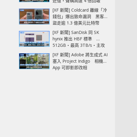
近億‧聲稱高達 4 倍回報
[XF 新聞] Coldcard 離線「冷
錢包」爆出致命漏洞 黑客已
盜走逾 1.3 億美元比特幣
[XF 新聞] SanDisk 同 SK
hynix 推出 HBF 標準
512GB‧最高 3TB/s‧主攻
AI 記憶體
[XF 新聞] Adobe 將生成式 AI
塞入 Project Indigo 相機
App 可即影即改相