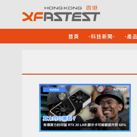
首頁
-科技新聞-
-產