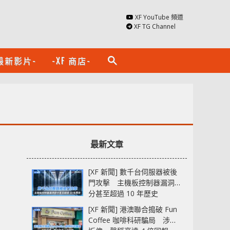
XF YouTube 頻道
XF TG Channel
最新影片-
-XF 商店-
search
最新文章
[XF 新聞] 數千台伺服器被後
門攻擊 主機板控制器漏洞部
分甚至超過 10 年歷史
[XF 新聞] 港澳聯合搗破 Fun
Coffee 咖啡科研騙局 涉款