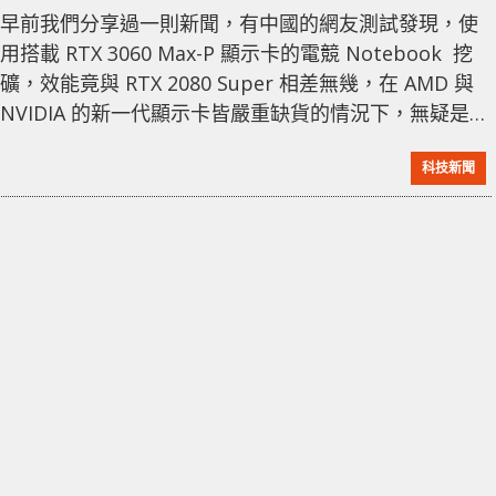
早前我們分享過一則新聞，有中國的網友測試發現，使
用搭載 RTX 3060 Max-P 顯示卡的電競 Notebook 挖
礦，效能竟與 RTX 2080 Super 相差無幾，在 AMD 與
NVIDIA 的新一代顯示卡皆嚴重缺貨的情況下，無疑是
「礦工」們不錯的新選擇。 近日在 bilibili 一位名為
科技新聞
「魚池f2pool」的Up主，分享了全新的挖礦攻略，號稱
「零電費成本」。在影片中可見到她進入了北京三里屯
的一間 Starbucks 星巴克，並拿出一部搭載 RTX 3060
顯示卡