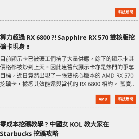
對挖礦算力進行限制，封印近半的挖礦效能。嚴重影響
科技新聞
了這些 GPU 的挖礦及盈利能力，降低「礦工」們對它們
搶購的意慾。 不過最近有傳指封閉的「挖礦組織」已經
能夠解鎖 LHR 效能，不過到目前為止還沒有有力證據可
算力超過 RX 6800 ?! Sapphire RX 570 雙核版挖
證實。而 NBMiner
礦卡現身 !!
目前顯示卡已被礦工們搶了大量供應，餘下的顯示卡其
價格都被炒到上天。因此連舊代顯示卡亦是熱門的爭奪
目標，近日竟然出現了一張雙核心版本的 AMD RX 570
挖礦卡，據悉其效能還與當代的 RX 6800 相約。 藍寶石
Sapphire 的 LOGO 竟藏在這裡 這張 RX 570 雙核心版
AMD
科技新聞
本出自「藍寶石 Sapphire」的手，針對挖礦使用而推
出。對於上一代的顯示卡而言，RX 570 可算是最適合挖
礦的顯示卡之一，基於 Polaris 20 核心，擁有 2,048
零成本挖礦教學 ? 中國女 KOL 教大家在
SP、256-b
Starbucks 挖礦攻略