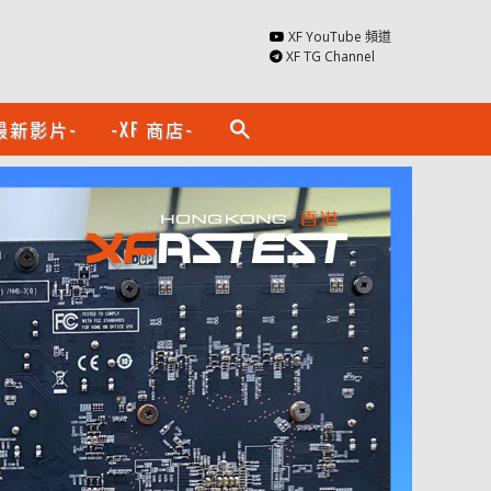
XF YouTube 頻道
XF TG Channel
最新影片-
-XF 商店-
search