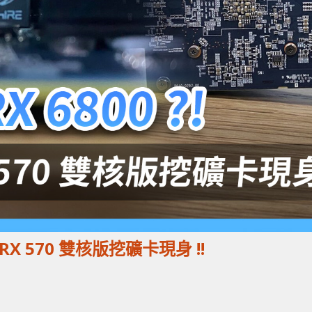
e RX 570 雙核版挖礦卡現身 !!