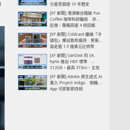
熱
分甚至超過 10 年歷史
[XF 新聞] 港澳聯合搗破 Fun
Coffee 咖啡科研騙局 涉款
近億‧聲稱高達 4 倍回報
[XF 新聞] Coldcard 離線「冷
錢包」爆出致命漏洞 黑客已
盜走逾 1.3 億美元比特幣
[XF 新聞] SanDisk 同 SK
hynix 推出 HBF 標準
512GB‧最高 3TB/s‧主攻
AI 記憶體
[XF 新聞] Adobe 將生成式 AI
塞入 Project Indigo 相機
App 可即影即改相