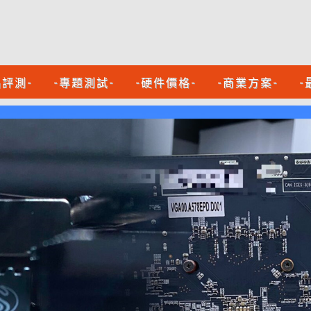
品評測-
-專題測試-
-硬件價格-
-商業方案-
-