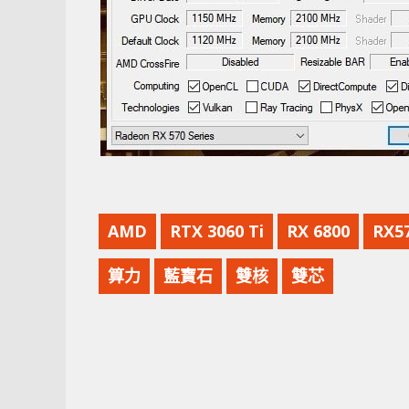
AMD
RTX 3060 Ti
RX 6800
RX5
算力
藍寶石
雙核
雙芯