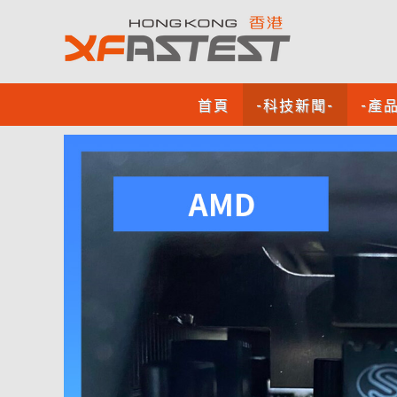
首頁
-科技新聞-
-產