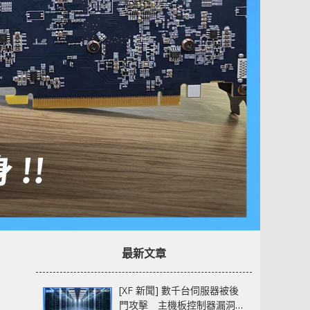
最新文章
[XF 新聞] 數千台伺服器被後
門攻擊 主機板控制器漏洞部