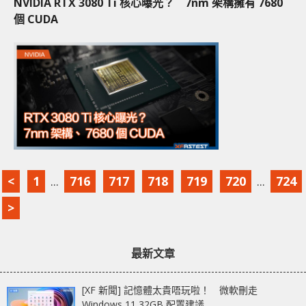
NVIDIA RTX 3080 Ti 核心曝光？ 7nm 架構擁有 7680
個 CUDA
<
1
...
716
717
718
719
720
...
724
>
最新文章
[XF 新聞] 記憶體太貴唔玩啦！ 微軟刪走
Windows 11 32GB 配置建議