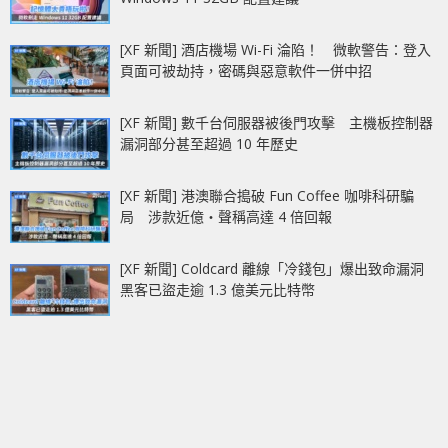
[XF 新聞] 酒店機場 Wi-Fi 淪陷！ 微軟警告：登入
頁面可被劫持，密碼與惡意軟件一併中招
[XF 新聞] 數千台伺服器被後門攻擊 主機板控制器
漏洞部分甚至超過 10 年歷史
[XF 新聞] 港澳聯合搗破 Fun Coffee 咖啡科研騙
局 涉款近億‧聲稱高達 4 倍回報
[XF 新聞] Coldcard 離線「冷錢包」爆出致命漏洞
黑客已盜走逾 1.3 億美元比特幣