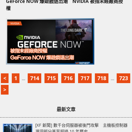
GeForce NOW 爆遊戲退出潮 NVIDIA 被指未經廠商授
權
<
1
...
714
715
716
717
718
...
723
>
最新文章
[XF 新聞] 數千台伺服器被後門攻擊 主機板控制器
漏洞部分甚至超過 10 年歷史