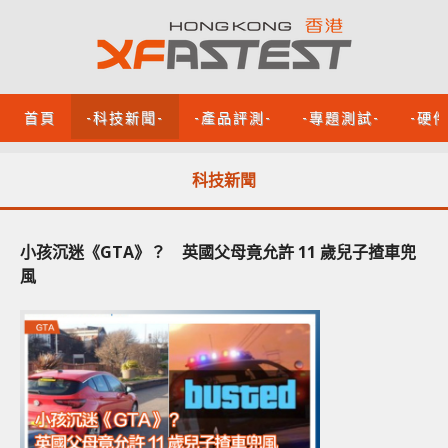
首頁
-科技新聞-
-產品評測-
-專題測試-
-硬
科技新聞
小孩沉迷《GTA》？ 英國父母竟允許 11 歲兒子揸車兜
風