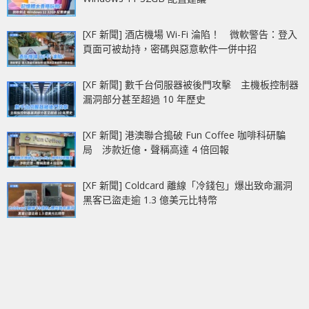
[XF 新聞] 酒店機場 Wi-Fi 淪陷！ 微軟警告：登入
頁面可被劫持，密碼與惡意軟件一併中招
[XF 新聞] 數千台伺服器被後門攻擊 主機板控制器
漏洞部分甚至超過 10 年歷史
[XF 新聞] 港澳聯合搗破 Fun Coffee 咖啡科研騙
局 涉款近億‧聲稱高達 4 倍回報
[XF 新聞] Coldcard 離線「冷錢包」爆出致命漏洞
黑客已盜走逾 1.3 億美元比特幣