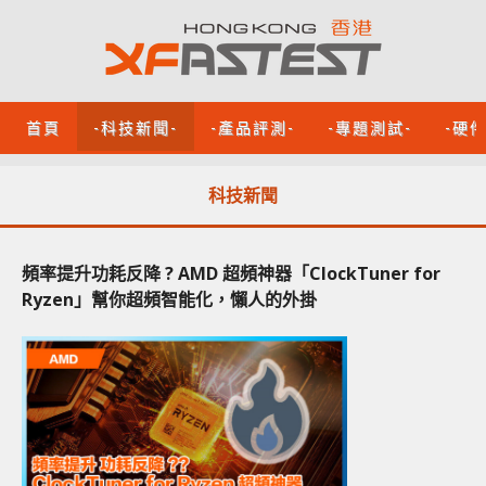
首頁
-科技新聞-
-產品評測-
-專題測試-
-硬
科技新聞
頻率提升功耗反降 ? AMD 超頻神器「ClockTuner for
Ryzen」幫你超頻智能化，懶人的外掛