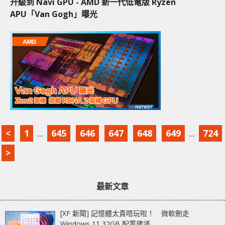
升級到 Navi GPU - AMD 新一代低電版 Ryzen
APU「Van Gogh」曝光
<
1
...
645
646
647
648
649
...
724
>
最新文章
[XF 新聞] 記憶體太貴唔玩啦！ 微軟刪走
Windows 11 32GB 配置建議