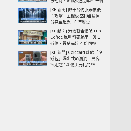
被劫持，密碼與惡意軟件一併
中招
[XF 新聞] 數千台伺服器被後
門攻擊 主機板控制器漏洞部
分甚至超過 10 年歷史
[XF 新聞] 港澳聯合搗破 Fun
Coffee 咖啡科研騙局 涉款
近億‧聲稱高達 4 倍回報
[XF 新聞] Coldcard 離線「冷
錢包」爆出致命漏洞 黑客已
盜走逾 1.3 億美元比特幣