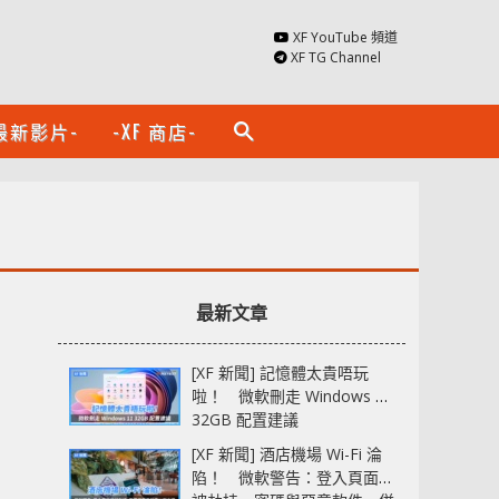
XF YouTube 頻道
XF TG Channel
最新影片-
-XF 商店-
search
最新文章
[XF 新聞] 記憶體太貴唔玩
啦！ 微軟刪走 Windows 11
32GB 配置建議
[XF 新聞] 酒店機場 Wi-Fi 淪
陷！ 微軟警告：登入頁面可