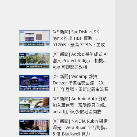
[XF 新聞] SanDisk 同 SK
hynix 推出 HBF 標準
512GB‧最高 3TB/s‧主攻
AI 記憶體
[XF 新聞] Adobe 將生成式 AI
塞入 Project Indigo 相機
App 可即影即改相
[XF 新聞] Winamp 夥拍
Deezer 準備強勢回歸 2027
上半年登場‧重新定義串流音
樂播放器
[XF 新聞] Android Auto 終於
加入車速表 現階段只向部分
beta 用戶同少數地區開放
[XF 新聞] NVIDIA Rubin 架構
曝光 Vera Rubin 平台劍指
5 倍 Blackwell 算力