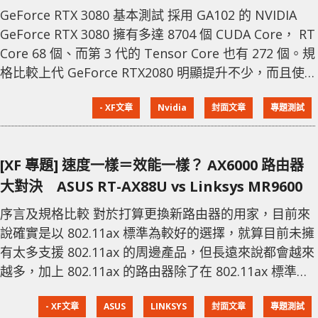
GeForce RTX 3080 基本測試 採用 GA102 的 NVIDIA
GeForce RTX 3080 擁有多達 8704 個 CUDA Core， RT
Core 68 個、而第 3 代的 Tensor Core 也有 272 個。規
格比較上代 GeForce RTX2080 明顯提升不少，而且使
用 10GB GDDR6X 記憶體，但反過來核心 Boost 時脈就
- XF文章
Nvidia
封面文章
專題測試
相對較低，只有 1,710MHz，Core 核心數量增加但時脈
略減，到底得出的性能會與上代 RTX 2080 相差多少？
[XF 專題] 速度一樣＝效能一樣？ AX6000 路由器
大對決 ASUS RT-AX88U vs Linksys MR9600
序言及規格比較 對於打算更換新路由器的用家，目前來
說確實是以 802.11ax 標準為較好的選擇，就算目前未擁
有太多支援 802.11ax 的周邊產品，但長遠來說都會越來
越多，加上 802.11ax 的路由器除了在 802.11ax 標準下
可提供更高速度外，就連 802.11ac 下都會有較高的速
- XF文章
ASUS
LINKSYS
封面文章
專題測試
度。現時市面上各大品牌都有推出 802.11ax 標準的路由