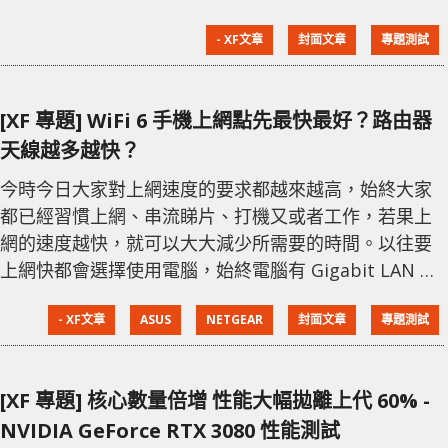
之間，均會架設 VPN 網絡使所有網絡能夠互通，亦能確
- XF文章
封面文章
專題測試
保一些存取被局限於公司內部方可連接到 ，同時亦會有
不少人利用 VPN 方式去進行不同的網絡存取，以加強傳
送時的保密性，甚至繞過一些網站的地區限制。 要用到
[XF 專題] WiFi 6 手機上網點先最快最好？路由器
VPN 功能，大型企業可能會有一些商用方案或者
天線越多越快？
今時今日大家對上網速度的要求都越來越高，始終大家
都已經習慣上網、串流睇片、打機又或者工作，若果上
網的速度越快，就可以大大減少所需要的時間。以往要
上網快都會選擇使用電腦，始終電腦有 Gigabit LAN 才
能用盡頻寬，但現時的流動裝置如手機或平板電腦，
- XF文章
ASUS
NETGEAR
封面文章
專題測試
WiFi 都已升級到 WiFi 6 標準，擁有更快的連接速度與
及接收距離，當然要有路由器的配合才能享受到新一代
無線網絡的優勢。今次就收到一款 NETGEAR
[XF 專題] 核心數量倍增 性能大幅拋離上代 60% -
Nighthawk AX12 路由器，可支援最高 6Gbps 的速
NVIDIA GeForce RTX 3080 性能測試
度，更有 MU-MIM