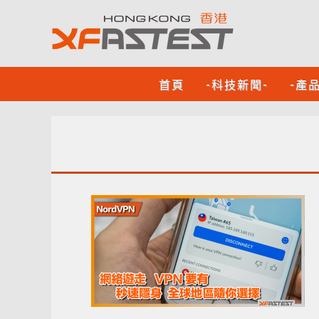
首頁
-科技新聞-
-產