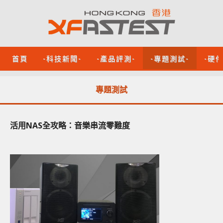
首頁
-科技新聞-
-產品評測-
-專題測試-
-硬
專題測試
活用NAS全攻略：音樂串流零難度