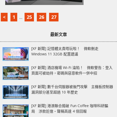
<
1
...
25
26
27
最新文章
[XF 新聞] 記憶體太貴唔玩啦！ 微軟刪走
Windows 11 32GB 配置建議
[XF 新聞] 酒店機場 Wi-Fi 淪陷！ 微軟警告：登入
頁面可被劫持，密碼與惡意軟件一併中招
[XF 新聞] 數千台伺服器被後門攻擊 主機板控制器
漏洞部分甚至超過 10 年歷史
[XF 新聞] 港澳聯合搗破 Fun Coffee 咖啡科研騙
局 涉款近億‧聲稱高達 4 倍回報