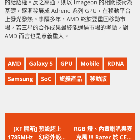
的話語權。反之高通，則以 Imageon 的相關技術為
基礎，逐漸發展成 Adreno 系列 GPU，在移動平台
上發光發熱。事隔多年，AMD 終於要重回移動市
場，若三星的合作成果最終能通過市場的考驗，對
AMD 而言也是意義重大。
AMD
Galaxy S
GPU
Mobile
RDNA
Samsung
SoC
旗艦產品
移動版
上
下
一
一
[XF 開箱] 預設超上
RGB 燈、內置喇叭與麥
篇
篇
1785MHz 幻彩外殼特
克風 !!! Razer 於 CES