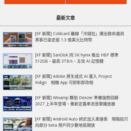
文
文
製背板 Zotac Gaming
2021 推出「Project
章：
章：
RTX 3070 AMP Holo
Hazel」N95 口罩計劃
最新文章
[XF 新聞] Coldcard 離線「冷錢包」爆出致命漏洞
黑客已盜走逾 1.3 億美元比特幣
[XF 新聞] SanDisk 同 SK hynix 推出 HBF 標準
512GB‧最高 3TB/s‧主攻 AI 記憶體
[XF 新聞] Adobe 將生成式 AI 塞入 Project
Indigo 相機 App 可即影即改相
[XF 新聞] Winamp 夥拍 Deezer 準備強勢回歸
2027 上半年登場‧重新定義串流音樂播放器
[XF 新聞] Android Auto 終於加入車速表 現階段只
向部分 beta 用戶同少數地區開放