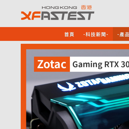
首頁
-科技新聞-
-產