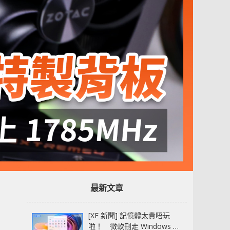
最新文章
[XF 新聞] 記憶體太貴唔玩
啦！ 微軟刪走 Windows 11