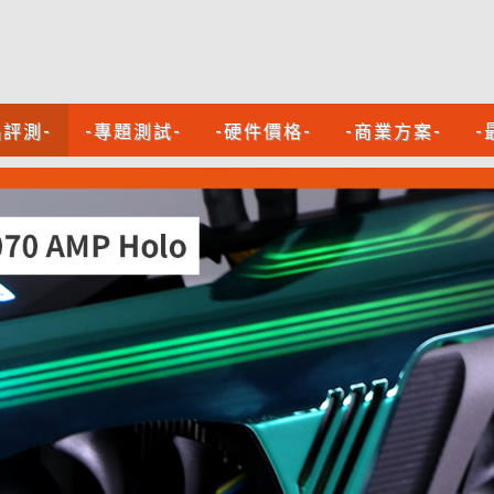
品評測-
-專題測試-
-硬件價格-
-商業方案-
-