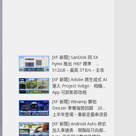
[XF 新聞] SanDisk 同 SK
hynix 推出 HBF 標準
512GB‧最高 3TB/s‧主攻
AI 記憶體
[XF 新聞] Adobe 將生成式 AI
塞入 Project Indigo 相機
App 可即影即改相
[XF 新聞] Winamp 夥拍
Deezer 準備強勢回歸 2027
上半年登場‧重新定義串流音
樂播放器
[XF 新聞] Android Auto 終於
加入車速表 現階段只向部分