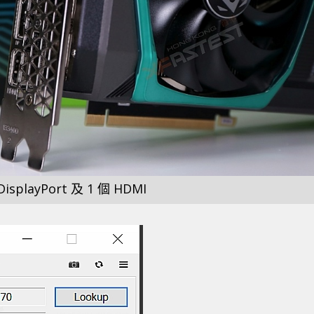
isplayPort 及 1 個 HDMI