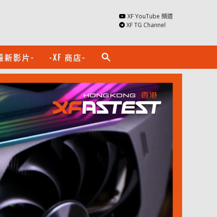
XF YouTube 頻道
XF TG Channel
最新影片-
-XF 商店-
search