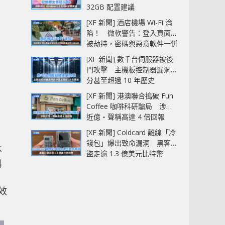
32GB 配置建議
[XF 新聞] 酒店機場 Wi-Fi 淪
陷！ 微軟警告：登入頁面可
被劫持，密碼與惡意軟件一併
中招
[XF 新聞] 數千台伺服器被後
門攻擊 主機板控制器漏洞部
分甚至超過 10 年歷史
[XF 新聞] 港澳聯合搗破 Fun
Coffee 咖啡科研騙局 涉款
近億‧聲稱高達 4 倍回報
[XF 新聞] Coldcard 離線「冷
錢包」爆出致命漏洞 黑客已
不
盜走逾 1.3 億美元比特幣
料
效