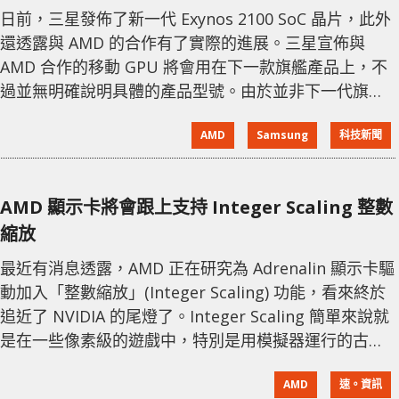
日前，三星發佈了新一代 Exynos 2100 SoC 晶片，此外
還透露與 AMD 的合作有了實際的進展。三星宣佈與
AMD 合作的移動 GPU 將會用在下一款旗艦產品上，不
過並無明確說明具體的產品型號。由於並非下一代旗艦
SoC，而是下一款旗艦級產品，代表著有可能是 Galaxy
AMD
Samsung
科技新聞
Note 21 或 Galaxy Z Fold 3 這些產品，估計應該會在
今年下半年登場。 至於三星與 AMD 合作的移動 GPU，
目前並沒有資料顯示是到底是採用 RDNA 還是 RDNA 2
AMD 顯示卡將會跟上支持 Integer Scaling 整數
架構。據 Tec
縮放
最近有消息透露，AMD 正在研究為 Adrenalin 顯示卡驅
動加入「整數縮放」(Integer Scaling) 功能，看來終於
追近了 NVIDIA 的尾燈了。Integer Scaling 簡單來說就
是在一些像素級的遊戲中，特別是用模擬器運行的古老
遊戲時，會通過最臨近像素乘法模型，使遊戲即使在高
AMD
速。資訊
解像度下也能保持清晰、邊緣銳利的畫面。 而傳統的雙