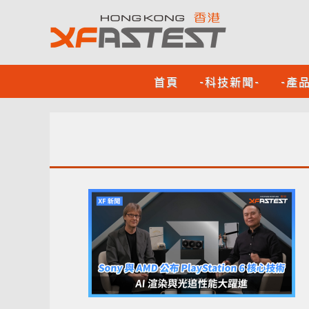
首頁
-科技新聞-
-產