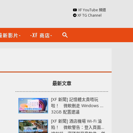
XF YouTube 頻道
XF TG Channel
最新影片-
-XF 商店-
search
最新文章
[XF 新聞] 記憶體太貴唔玩
啦！ 微軟刪走 Windows 11
32GB 配置建議
[XF 新聞] 酒店機場 Wi-Fi 淪
陷！ 微軟警告：登入頁面可