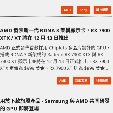
Jack Huynh 和 Sony PS5 首席架構師 Mark Cerny 發布
AMD
Sony
科技新聞
的影片中被公開。他們探討了即將到來的 AI 渲染和光線
追蹤性能的重大突破，這些特性可能會成為
PlayStation 6 的核心賣點。 影片中重點介紹了
AMD 發表新一代 RDNA 3 架構顯示卡，RX 7900
XTX / XT 將在 12 月 13 日推出
AMD 正式發佈首款採用 Chiplets 多晶片設計的 GPU，
搭載 RDNA 3 新架構的 Radeon RX 7900 XTX 與 RX
7900 XT 顯示卡並將在 12 月 13 日正式推出，RX 7900
XTX 定價為 $999 美金、RX 7900 XT 則為 $899 美金。
RDNA 3 架構採用 Chiplets 設計，在晶片中央的是
AMD
封面文章
科技新聞
5nm 製程 Graphics Compute Die (GCD) 以及周圍 6
顆 Memory Cache Die (MC
用於下款旗艦產品 - Samsung 與 AMD 共同研發
的 GPU 即將登場