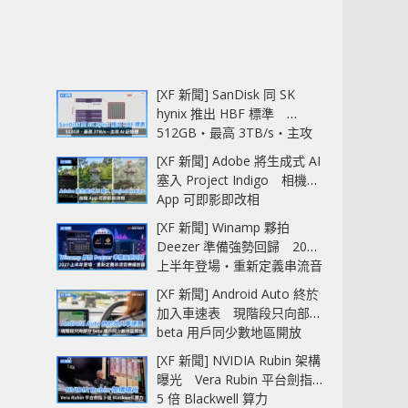
[XF 新聞] SanDisk 同 SK
hynix 推出 HBF 標準
512GB‧最高 3TB/s‧主攻
AI 記憶體
[XF 新聞] Adobe 將生成式 AI
塞入 Project Indigo 相機
App 可即影即改相
[XF 新聞] Winamp 夥拍
Deezer 準備強勢回歸 2027
上半年登場‧重新定義串流音
樂播放器
[XF 新聞] Android Auto 終於
加入車速表 現階段只向部分
beta 用戶同少數地區開放
[XF 新聞] NVIDIA Rubin 架構
曝光 Vera Rubin 平台劍指
5 倍 Blackwell 算力