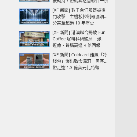
被劫持，密碼與惡意軟件一併
中招
[XF 新聞] 數千台伺服器被後
門攻擊 主機板控制器漏洞部
分甚至超過 10 年歷史
[XF 新聞] 港澳聯合搗破 Fun
Coffee 咖啡科研騙局 涉款
近億‧聲稱高達 4 倍回報
[XF 新聞] Coldcard 離線「冷
錢包」爆出致命漏洞 黑客已
盜走逾 1.3 億美元比特幣