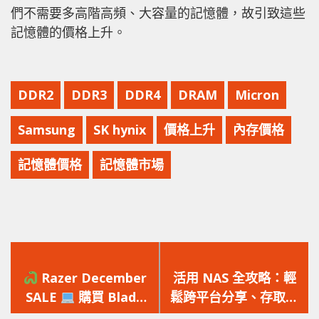
們不需要多高階高頻、大容量的記憶體，故引致這些
記憶體的價格上升。
DDR2
DDR3
DDR4
DRAM
Micron
Samsung
SK hynix
價格上升
內存價格
記憶體價格
記憶體市場
上
下
一
一
Razer December
活用 NAS 全攻略：輕
篇
篇
SALE
購買 Blade
鬆跨平台分享、存取檔
文
文
系列 Notebook 即減
案