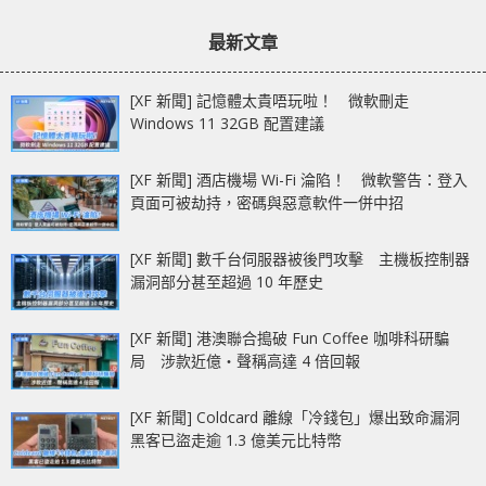
章：
章：
高達 HK$2,300 優惠
最新文章
[XF 新聞] 記憶體太貴唔玩啦！ 微軟刪走
Windows 11 32GB 配置建議
[XF 新聞] 酒店機場 Wi-Fi 淪陷！ 微軟警告：登入
頁面可被劫持，密碼與惡意軟件一併中招
[XF 新聞] 數千台伺服器被後門攻擊 主機板控制器
漏洞部分甚至超過 10 年歷史
[XF 新聞] 港澳聯合搗破 Fun Coffee 咖啡科研騙
局 涉款近億‧聲稱高達 4 倍回報
[XF 新聞] Coldcard 離線「冷錢包」爆出致命漏洞
黑客已盜走逾 1.3 億美元比特幣