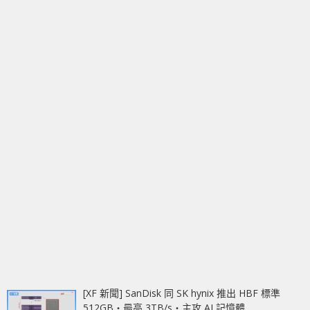
[XF 新聞] SanDisk 同 SK hynix 推出 HBF 標準
512GB‧最高 3TB/s‧主攻 AI 記憶體