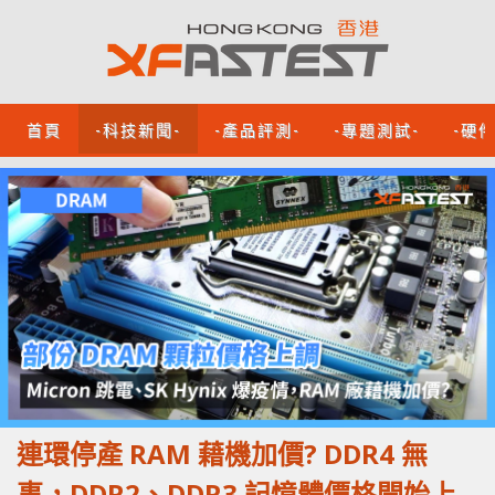
首頁
-科技新聞-
-產品評測-
-專題測試-
-硬
連環停產 RAM 藉機加價? DDR4 無
事，DDR2、DDR3 記憶體價格開始上