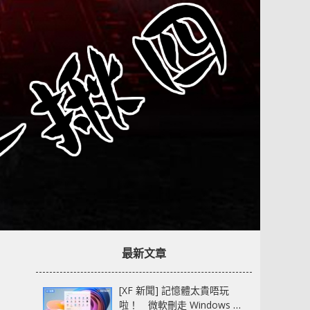
最新文章
[XF 新聞] 記憶體太貴唔玩
啦！ 微軟刪走 Windows 11