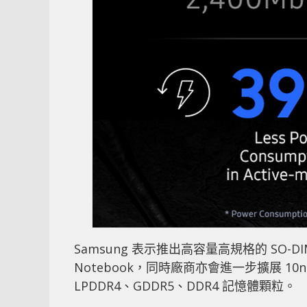
Samsung 表示推出高容量高規格的 SO-
Notebook，同時廠商亦會進一步擴展 1
LPDDR4、GDDR5、DDR4 記憶體顆粒。