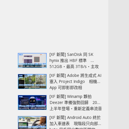
[XF 新聞] SanDisk 同 SK
hynix 推出 HBF 標準
512GB‧最高 3TB/s‧主攻
AI 記憶體
[XF 新聞] Adobe 將生成式 AI
塞入 Project Indigo 相機
App 可即影即改相
[XF 新聞] Winamp 夥拍
Deezer 準備強勢回歸 2027
上半年登場‧重新定義串流音
樂播放器
[XF 新聞] Android Auto 終於
加入車速表 現階段只向部分