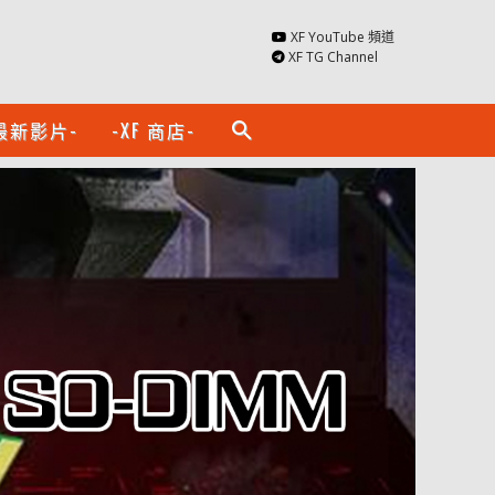
XF YouTube 頻道
XF TG Channel
最新影片-
-XF 商店-
search