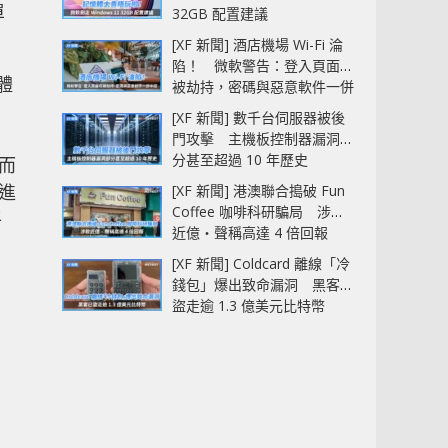
單
32GB 配置建議
[XF 新聞] 酒店機場 Wi-Fi 淪
陷！ 微軟警告：登入頁面可
憶體
被劫持，密碼與惡意軟件一併
中招
[XF 新聞] 數千台伺服器被後
門攻擊 主機板控制器漏洞部
分甚至超過 10 年歷史
。而
先進
[XF 新聞] 港澳聯合搗破 Fun
Coffee 咖啡科研騙局 涉款
平
近億‧聲稱高達 4 倍回報
[XF 新聞] Coldcard 離線「冷
錢包」爆出致命漏洞 黑客已
盜走逾 1.3 億美元比特幣