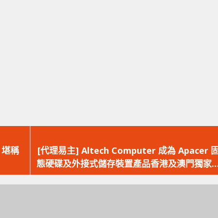
下
一
0 堪稱
[代理易主] Altech Computer 成為 Apacer 
篇
態硬碟及外接式儲存裝置產品香港及澳門獨家
文
理
章：