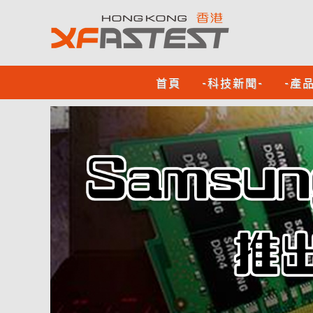
首頁
-科技新聞-
-產