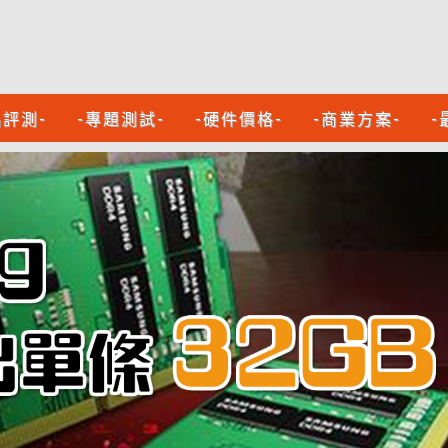
品評測-
-專題測試-
-硬件價格-
-商業方案-
-