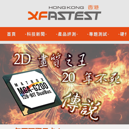
首頁
-科技新聞-
-產品評測-
-專題測試-
-硬