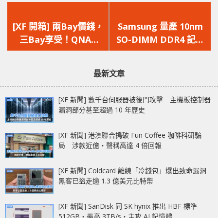
上
下
一
一
[XF 開箱] 兩Bay價錢，
Samsung 量產 10nm
篇
篇
三Bay享受！QNAP
SO-DIMM DDR4 記憶
文
文
TS-328 強勢登場！
體 單條可達 32GB
章：
章：
最新文章
[XF 新聞] 數千台伺服器被後門攻擊 主機板控制器
漏洞部分甚至超過 10 年歷史
[XF 新聞] 港澳聯合搗破 Fun Coffee 咖啡科研騙
局 涉款近億‧聲稱高達 4 倍回報
[XF 新聞] Coldcard 離線「冷錢包」爆出致命漏洞
黑客已盜走逾 1.3 億美元比特幣
[XF 新聞] SanDisk 同 SK hynix 推出 HBF 標準
512GB‧最高 3TB/s‧主攻 AI 記憶體