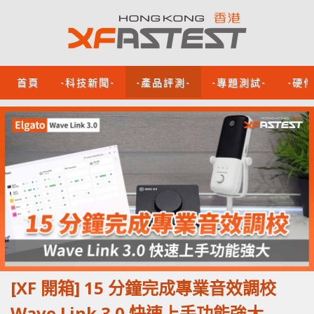
首頁
-科技新聞-
-產品評測-
-專題測試-
-硬
[XF 開箱] 15 分鐘完成專業音效調校
Wave Link 3.0 快速上手功能強大