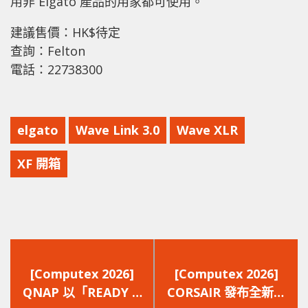
用非 Elgato 產品的用家都可使用。
建議售價：HK$待定
查詢：Felton
電話：22738300
elgato
Wave Link 3.0
Wave XLR
XF 開箱
上
下
一
一
[Computex 2026]
[Computex 2026]
篇
篇
QNAP 以「READY &
CORSAIR 發布全新硬