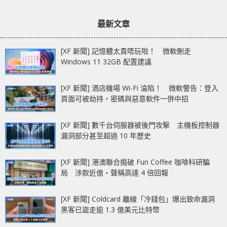
文
文
RECOVERY」 重塑企
件 提升舒適度、散熱
章：
章：
業備份與 Edge AI
效能和客製化程度
最新文章
[XF 新聞] 記憶體太貴唔玩啦！ 微軟刪走
Windows 11 32GB 配置建議
[XF 新聞] 酒店機場 Wi-Fi 淪陷！ 微軟警告：登入
頁面可被劫持，密碼與惡意軟件一併中招
[XF 新聞] 數千台伺服器被後門攻擊 主機板控制器
漏洞部分甚至超過 10 年歷史
[XF 新聞] 港澳聯合搗破 Fun Coffee 咖啡科研騙
局 涉款近億‧聲稱高達 4 倍回報
[XF 新聞] Coldcard 離線「冷錢包」爆出致命漏洞
黑客已盜走逾 1.3 億美元比特幣