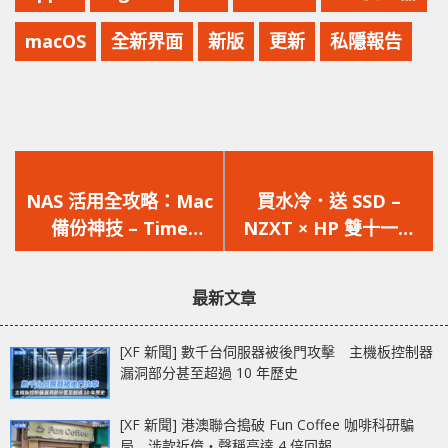
macOS
全新界面
新版
更新
私隱報告
上
下
一
一
NAS 活用全攻略：Mac
買水冷．送 SSD –
篇
篇
備份神技 – Time
NZXT × HP 雙十一送
文
文
Machine x NAS 雙劍
禮優惠
章：
章：
合壁，守護你的資料
最新文章
[XF 新聞] 數千台伺服器被後門攻擊 主機板控制器
漏洞部分甚至超過 10 年歷史
[XF 新聞] 港澳聯合搗破 Fun Coffee 咖啡科研騙
局 涉款近億‧聲稱高達 4 倍回報