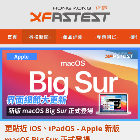
首頁
-科技新聞-
-產品評測-
-專題測試-
-硬
更貼近 iOS、iPadOS - Apple 新版
macOS Big Sur 正式登場