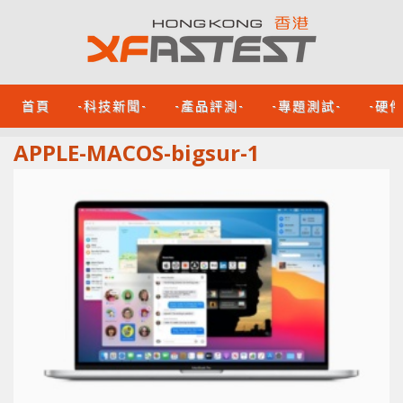
首頁
-科技新聞-
-產品評測-
-專題測試-
-硬
APPLE-MACOS-bigsur-1