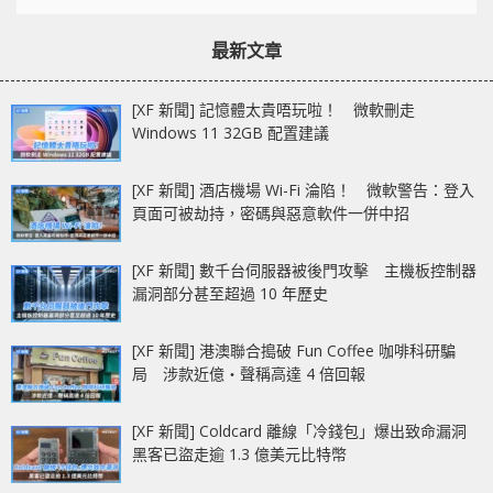
最新文章
[XF 新聞] 記憶體太貴唔玩啦！ 微軟刪走
Windows 11 32GB 配置建議
[XF 新聞] 酒店機場 Wi-Fi 淪陷！ 微軟警告：登入
頁面可被劫持，密碼與惡意軟件一併中招
[XF 新聞] 數千台伺服器被後門攻擊 主機板控制器
漏洞部分甚至超過 10 年歷史
[XF 新聞] 港澳聯合搗破 Fun Coffee 咖啡科研騙
局 涉款近億‧聲稱高達 4 倍回報
[XF 新聞] Coldcard 離線「冷錢包」爆出致命漏洞
黑客已盜走逾 1.3 億美元比特幣