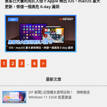
黑客已大量利用於入侵 !! Apple 釋出 iOS、macOS 重大
更新，修復一個高危 0-day 漏洞
1
2
3
...
6
>
最新文章
[XF 新聞] 記憶體太貴唔玩啦！ 微軟刪走
Windows 11 32GB 配置建議