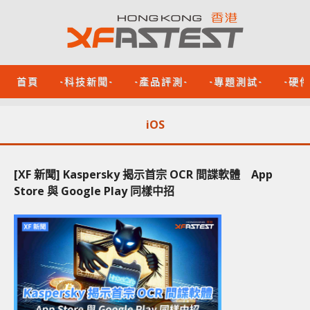
首頁
-科技新聞-
-產品評測-
-專題測試-
-硬
iOS
[XF 新聞] Kaspersky 揭示首宗 OCR 間諜軟體 App
Store 與 Google Play 同樣中招