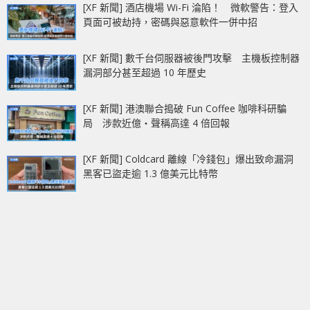
[XF 新聞] 酒店機場 Wi-Fi 淪陷！ 微軟警告：登入
頁面可被劫持，密碼與惡意軟件一併中招
[XF 新聞] 數千台伺服器被後門攻擊 主機板控制器
漏洞部分甚至超過 10 年歷史
[XF 新聞] 港澳聯合搗破 Fun Coffee 咖啡科研騙
局 涉款近億‧聲稱高達 4 倍回報
[XF 新聞] Coldcard 離線「冷錢包」爆出致命漏洞
黑客已盜走逾 1.3 億美元比特幣