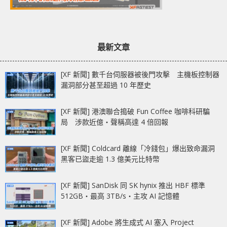
最新文章
[XF 新聞] 數千台伺服器被後門攻擊 主機板控制器
漏洞部分甚至超過 10 年歷史
[XF 新聞] 港澳聯合搗破 Fun Coffee 咖啡科研騙
局 涉款近億‧聲稱高達 4 倍回報
[XF 新聞] Coldcard 離線「冷錢包」爆出致命漏洞
黑客已盜走逾 1.3 億美元比特幣
[XF 新聞] SanDisk 同 SK hynix 推出 HBF 標準
512GB‧最高 3TB/s‧主攻 AI 記憶體
[XF 新聞] Adobe 將生成式 AI 塞入 Project