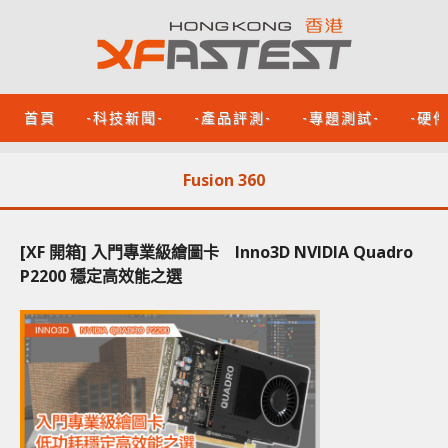
首頁
-科技新聞-
-產品評測-
-專題測試-
-硬
Fusion 360
[XF 開箱] 入門專業級繪圖卡 Inno3D NVIDIA Quadro
P2200 穩定高效能之選