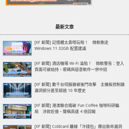
最新文章
[XF 新聞] 記憶體太貴唔玩啦！ 微軟刪走
Windows 11 32GB 配置建議
[XF 新聞] 酒店機場 Wi-Fi 淪陷！ 微軟警告：登入
頁面可被劫持，密碼與惡意軟件一併中招
[XF 新聞] 數千台伺服器被後門攻擊 主機板控制器
漏洞部分甚至超過 10 年歷史
[XF 新聞] 港澳聯合搗破 Fun Coffee 咖啡科研騙
局 涉款近億‧聲稱高達 4 倍回報
[XF 新聞] Coldcard 離線「冷錢包」爆出致命漏洞