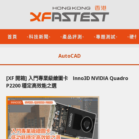
首頁
-科技新聞-
-產品評測-
-專題測試-
-硬
AutoCAD
[XF 開箱] 入門專業級繪圖卡 Inno3D NVIDIA Quadro
P2200 穩定高效能之選