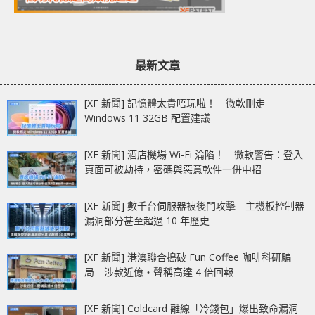
最新文章
[XF 新聞] 記憶體太貴唔玩啦！ 微軟刪走
Windows 11 32GB 配置建議
[XF 新聞] 酒店機場 Wi-Fi 淪陷！ 微軟警告：登入
頁面可被劫持，密碼與惡意軟件一併中招
[XF 新聞] 數千台伺服器被後門攻擊 主機板控制器
漏洞部分甚至超過 10 年歷史
[XF 新聞] 港澳聯合搗破 Fun Coffee 咖啡科研騙
局 涉款近億‧聲稱高達 4 倍回報
[XF 新聞] Coldcard 離線「冷錢包」爆出致命漏洞