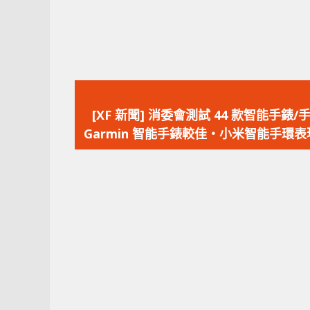
上
一
[XF 新聞] 消委會測試 44 款智能手錶
篇
Garmin 智能手錶較佳‧小米智能手環
文
章：