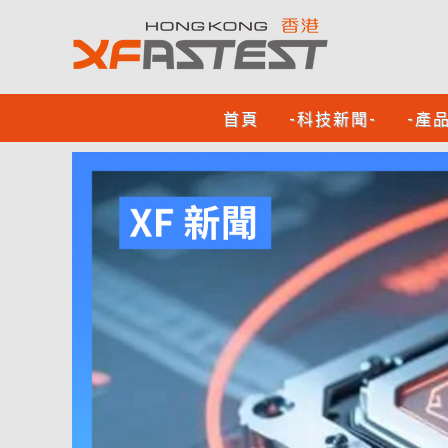
首頁
-科技新聞-
-產