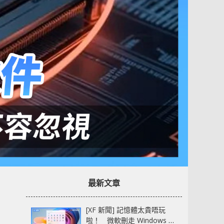
最新文章
[XF 新聞] 記憶體太貴唔玩
啦！ 微軟刪走 Windows 11