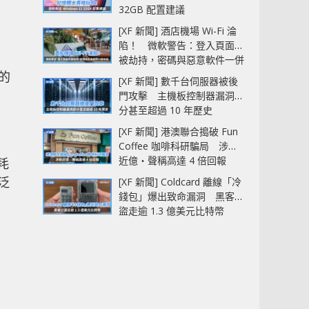
32GB 配置建議
。
[XF 新聞] 酒店機場 Wi-Fi 淪
陷！ 微軟警告：登入頁面可
被劫持，密碼與惡意軟件一併
中招
的
[XF 新聞] 數千台伺服器被後
門攻擊 主機板控制器漏洞部
分甚至超過 10 年歷史
[XF 新聞] 港澳聯合搗破 Fun
碼
Coffee 咖啡科研騙局 涉款
近億‧聲稱高達 4 倍回報
耗
泛
[XF 新聞] Coldcard 離線「冷
錢包」爆出致命漏洞 黑客已
盜走逾 1.3 億美元比特幣