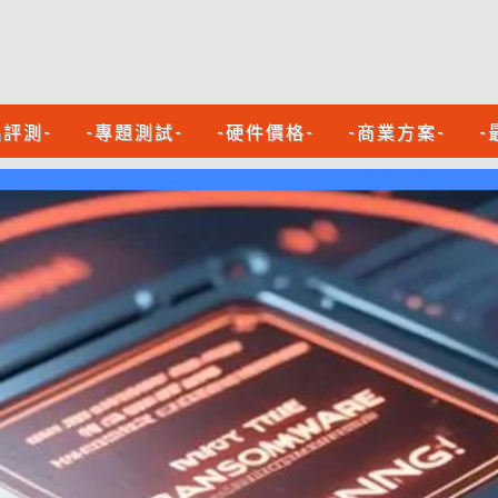
品評測-
-專題測試-
-硬件價格-
-商業方案-
-