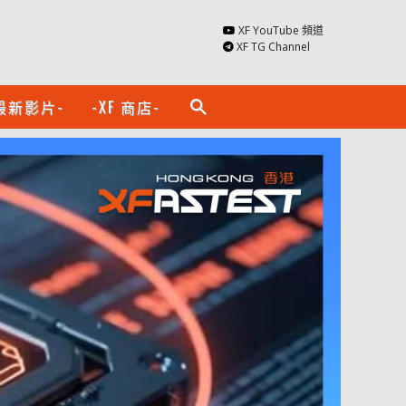
XF YouTube 頻道
XF TG Channel
最新影片-
-XF 商店-
search