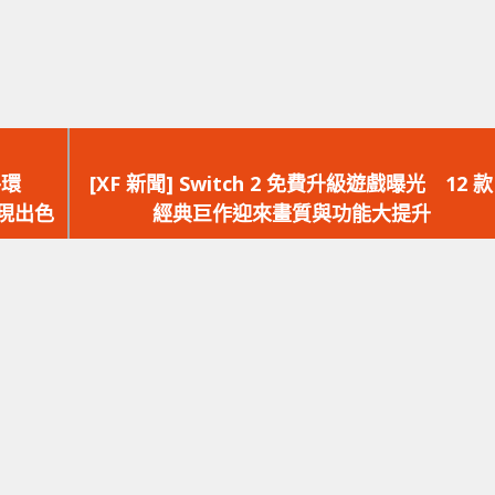
下
一
/手環
[XF 新聞] Switch 2 免費升級遊戲曝光 12 款
篇
表現出色
經典巨作迎來畫質與功能大提升
文
章：