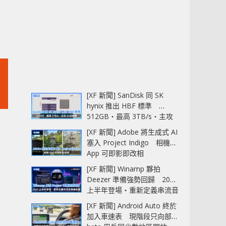
[XF 新聞] SanDisk 同 SK
hynix 推出 HBF 標準
512GB‧最高 3TB/s‧主攻
AI 記憶體
[XF 新聞] Adobe 將生成式 AI
塞入 Project Indigo 相機
App 可即影即改相
[XF 新聞] Winamp 夥拍
Deezer 準備強勢回歸 2027
上半年登場‧重新定義串流音
樂播放器
[XF 新聞] Android Auto 終於
加入車速表 現階段只向部分