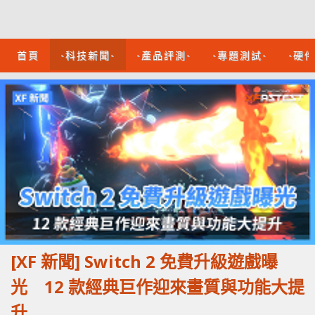
首頁
-科技新聞-
-產品評測-
-專題測試-
-硬
[XF 新聞] Switch 2 免費升級遊戲曝
光 12 款經典巨作迎來畫質與功能大提
升