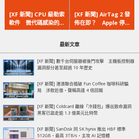
上
下
一
一
[XF 新聞] CPU 級勒索
[XF 新聞] AirTag 2 發
篇
篇
軟件 微代碼感染的潛
佈在即？ Apple 停產
文
文
在威脅不容忽視
AirTag 匙扣‧新功能
章：
章：
搶先曝光
最新文章
[XF 新聞] 數千台伺服器被後門攻擊 主機板控制器
漏洞部分甚至超過 10 年歷史
[XF 新聞] 港澳聯合搗破 Fun Coffee 咖啡科研騙
局 涉款近億‧聲稱高達 4 倍回報
[XF 新聞] Coldcard 離線「冷錢包」爆出致命漏洞
黑客已盜走逾 1.3 億美元比特幣
[XF 新聞] SanDisk 同 SK hynix 推出 HBF 標準
512GB‧最高 3TB/s‧主攻 AI 記憶體