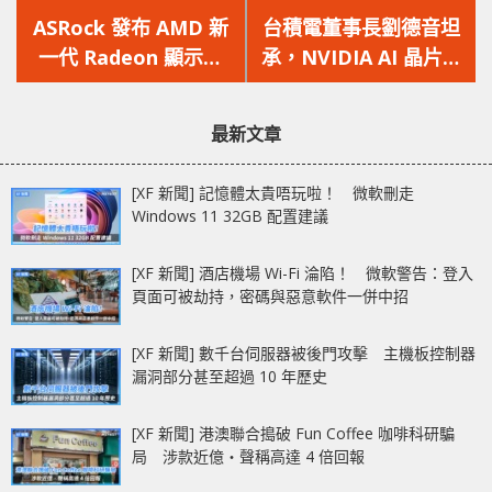
一
一
ASRock 發布 AMD 新
台積電董事長劉德音坦
篇
篇
一代 Radeon 顯示卡
承，NVIDIA AI 晶片還
文
文
RX 7800 XT/ RX 7700
會持續短缺至少 1.5 年
章：
章：
XT 多個系列登場
最新文章
[XF 新聞] 記憶體太貴唔玩啦！ 微軟刪走
Windows 11 32GB 配置建議
[XF 新聞] 酒店機場 Wi-Fi 淪陷！ 微軟警告：登入
頁面可被劫持，密碼與惡意軟件一併中招
[XF 新聞] 數千台伺服器被後門攻擊 主機板控制器
漏洞部分甚至超過 10 年歷史
[XF 新聞] 港澳聯合搗破 Fun Coffee 咖啡科研騙
局 涉款近億‧聲稱高達 4 倍回報