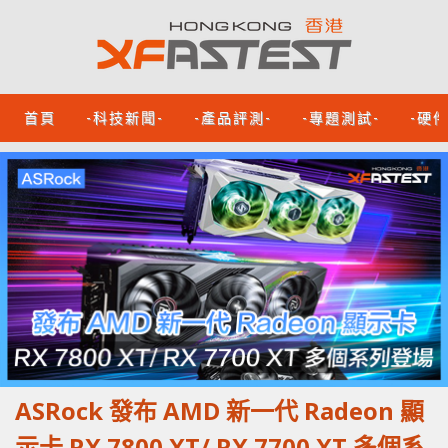
首頁
-科技新聞-
-產品評測-
-專題測試-
-硬
ASRock 發布 AMD 新一代 Radeon 顯
示卡 RX 7800 XT/ RX 7700 XT 多個系