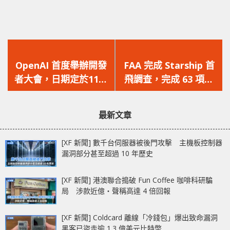
上
下
一
一
OpenAI 首度舉辦開發
FAA 完成 Starship 首
篇
篇
者大會，日期定於11月
飛調查，完成 63 項糾
文
文
6日，CEO 透露：未有
正措施後或可進行第二
章：
章：
GPT5！
次發射測試！
最新文章
[XF 新聞] 數千台伺服器被後門攻擊 主機板控制器
漏洞部分甚至超過 10 年歷史
[XF 新聞] 港澳聯合搗破 Fun Coffee 咖啡科研騙
局 涉款近億‧聲稱高達 4 倍回報
[XF 新聞] Coldcard 離線「冷錢包」爆出致命漏洞
黑客已盜走逾 1.3 億美元比特幣