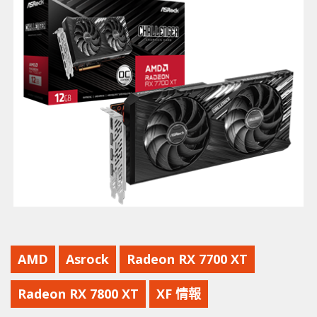
AMD
Asrock
Radeon RX 7700 XT
Radeon RX 7800 XT
XF 情報