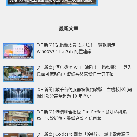
最新文章
[XF 新聞] 記憶體太貴唔玩啦！ 微軟刪走
Windows 11 32GB 配置建議
[XF 新聞] 酒店機場 Wi-Fi 淪陷！ 微軟警告：登入
頁面可被劫持，密碼與惡意軟件一併中招
[XF 新聞] 數千台伺服器被後門攻擊 主機板控制器
漏洞部分甚至超過 10 年歷史
[XF 新聞] 港澳聯合搗破 Fun Coffee 咖啡科研騙
局 涉款近億‧聲稱高達 4 倍回報
[XF 新聞] Coldcard 離線「冷錢包」爆出致命漏洞