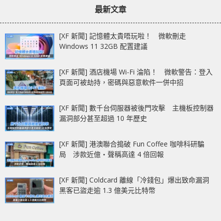
最新文章
[XF 新聞] 記憶體太貴唔玩啦！ 微軟刪走
Windows 11 32GB 配置建議
[XF 新聞] 酒店機場 Wi-Fi 淪陷！ 微軟警告：登入
頁面可被劫持，密碼與惡意軟件一併中招
[XF 新聞] 數千台伺服器被後門攻擊 主機板控制器
漏洞部分甚至超過 10 年歷史
[XF 新聞] 港澳聯合搗破 Fun Coffee 咖啡科研騙
局 涉款近億‧聲稱高達 4 倍回報
[XF 新聞] Coldcard 離線「冷錢包」爆出致命漏洞
黑客已盜走逾 1.3 億美元比特幣