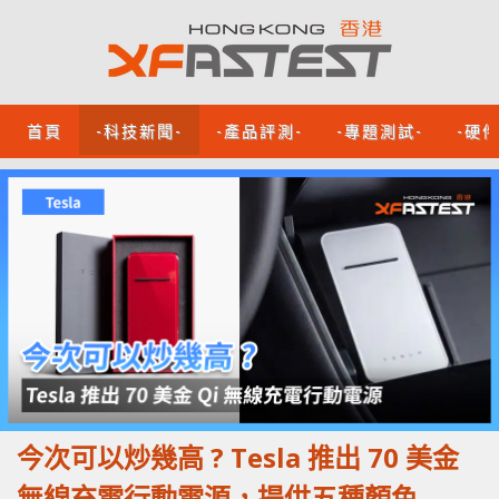
首頁
-科技新聞-
-產品評測-
-專題測試-
-硬
今次可以炒幾高 ? Tesla 推出 70 美金
無線充電行動電源，提供五種顏色