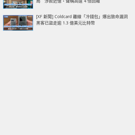
局 涉款近億‧聲稱高達 4 倍回報
[XF 新聞] Coldcard 離線「冷錢包」爆出致命漏洞
黑客已盜走逾 1.3 億美元比特幣