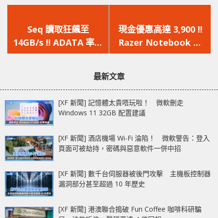
上
下
一
一
Seq 讀取狂飆至
現金優惠高達 3,900 !!
篇
篇
14GB/s !! ADATA 率先
Razer Notebook 聖
文
文
曝光首款 PCIe 5.0 M.2
誕假期推廣
章：
章：
SSD – Project
最新文章
Nighthawk、Project
Blackbird
[XF 新聞] 記憶體太貴唔玩啦！ 微軟刪走
Windows 11 32GB 配置建議
[XF 新聞] 酒店機場 Wi-Fi 淪陷！ 微軟警告：登入
頁面可被劫持，密碼與惡意軟件一併中招
[XF 新聞] 數千台伺服器被後門攻擊 主機板控制器
漏洞部分甚至超過 10 年歷史
[XF 新聞] 港澳聯合搗破 Fun Coffee 咖啡科研騙