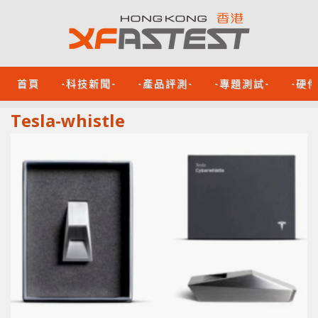
首頁
-科技新聞-
-產品評測-
-專題測試-
-硬
Tesla-whistle