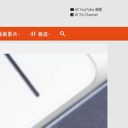
XF YouTube 頻道
XF TG Channel
最新影片-
-XF 商店-
search