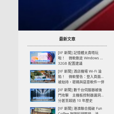
最新文章
[XF 新聞] 記憶體太貴唔玩
啦！ 微軟刪走 Windows 11
32GB 配置建議
[XF 新聞] 酒店機場 Wi-Fi 淪
陷！ 微軟警告：登入頁面可
被劫持，密碼與惡意軟件一併
中招
[XF 新聞] 數千台伺服器被後
門攻擊 主機板控制器漏洞部
分甚至超過 10 年歷史
[XF 新聞] 港澳聯合搗破 Fun
Coffee 咖啡科研騙局 涉款