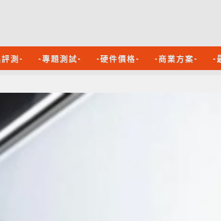
品評測-
-專題測試-
-硬件價格-
-商業方案-
-