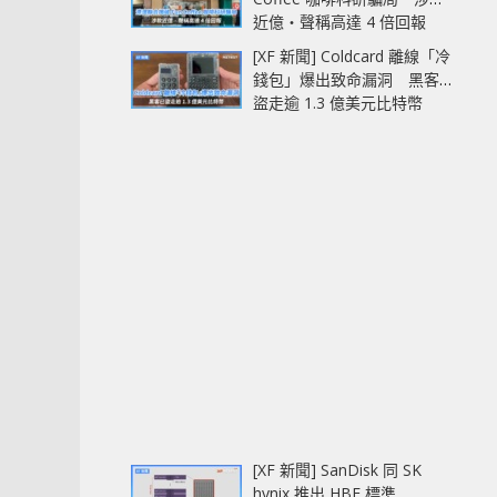
近億‧聲稱高達 4 倍回報
[XF 新聞] Coldcard 離線「冷
錢包」爆出致命漏洞 黑客已
盜走逾 1.3 億美元比特幣
[XF 新聞] SanDisk 同 SK
hynix 推出 HBF 標準