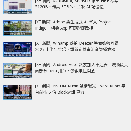
[XF 新聞] SanDisk 同 SK hynix 推出 HBF 標準
512GB‧最高 3TB/s‧主攻 AI 記憶體
[XF 新聞] Adobe 將生成式 AI 塞入 Project
Indigo 相機 App 可即影即改相
[XF 新聞] Winamp 夥拍 Deezer 準備強勢回歸
2027 上半年登場‧重新定義串流音樂播放器
[XF 新聞] Android Auto 終於加入車速表 現階段只
向部分 beta 用戶同少數地區開放
[XF 新聞] NVIDIA Rubin 架構曝光 Vera Rubin 平
台劍指 5 倍 Blackwell 算力