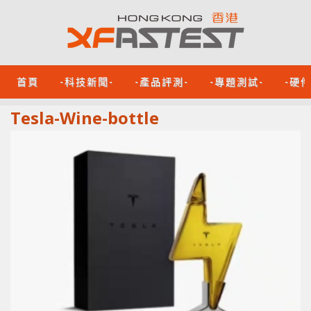
首頁
-科技新聞-
-產品評測-
-專題測試-
-硬
Tesla-Wine-bottle