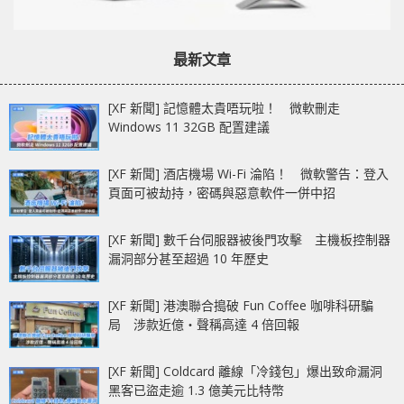
最新文章
[XF 新聞] 記憶體太貴唔玩啦！ 微軟刪走
Windows 11 32GB 配置建議
[XF 新聞] 酒店機場 Wi-Fi 淪陷！ 微軟警告：登入
頁面可被劫持，密碼與惡意軟件一併中招
[XF 新聞] 數千台伺服器被後門攻擊 主機板控制器
漏洞部分甚至超過 10 年歷史
[XF 新聞] 港澳聯合搗破 Fun Coffee 咖啡科研騙
局 涉款近億‧聲稱高達 4 倍回報
[XF 新聞] Coldcard 離線「冷錢包」爆出致命漏洞
黑客已盜走逾 1.3 億美元比特幣