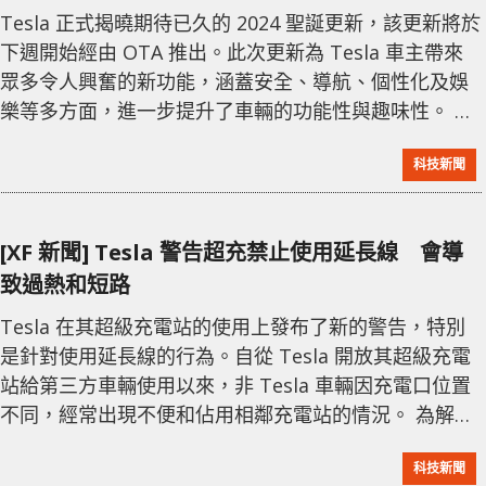
Tesla 正式揭曉期待已久的 2024 聖誕更新，該更新將於
下週開始經由 OTA 推出。此次更新為 Tesla 車主帶來
眾多令人興奮的新功能，涵蓋安全、導航、個性化及娛
樂等多方面，進一步提升了車輛的功能性與趣味性。 主
要更新亮點 Apple Watch應用程式整合：現在車主可使
科技新聞
用 Apple Watch 作為手機車匙，檢查電池電量，開啟前
車廂，並控制車內溫度。 行車記錄儲存與分享：可直接
在 Tesla 應用程式中觀看並儲存行車記錄與哨兵模式的
[XF 新聞] Tesla 警告超充禁止使用延長線 會導
影片，方便編輯與分享。
致過熱和短路
Tesla 在其超級充電站的使用上發布了新的警告，特別
是針對使用延長線的行為。自從 Tesla 開放其超級充電
站給第三方車輛使用以來，非 Tesla 車輛因充電口位置
不同，經常出現不便和佔用相鄰充電站的情況。 為解決
這一問題，Tesla 推出了配備更長充電線的 V4 超級充電
科技新聞
站，但大多數仍是問題較多的 V3 型。一些用戶嘗試使