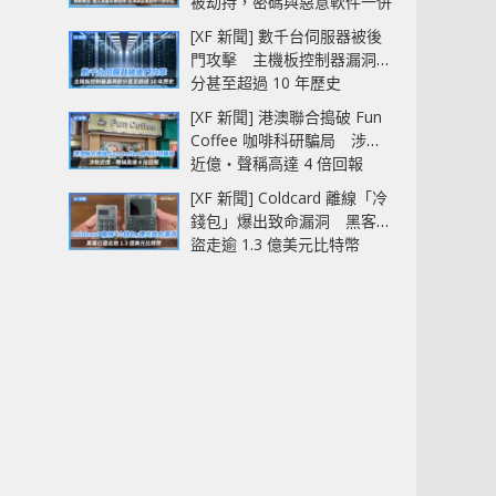
被劫持，密碼與惡意軟件一併
中招
[XF 新聞] 數千台伺服器被後
門攻擊 主機板控制器漏洞部
分甚至超過 10 年歷史
[XF 新聞] 港澳聯合搗破 Fun
Coffee 咖啡科研騙局 涉款
近億‧聲稱高達 4 倍回報
[XF 新聞] Coldcard 離線「冷
錢包」爆出致命漏洞 黑客已
盜走逾 1.3 億美元比特幣