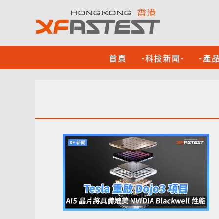
首頁
-科技新聞-
-產