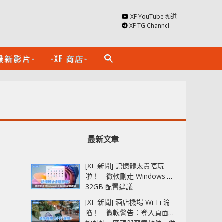
XF YouTube 頻道
XF TG Channel
最新影片-
-XF 商店-
search
最新文章
[XF 新聞] 記憶體太貴唔玩
啦！ 微軟刪走 Windows 11
32GB 配置建議
[XF 新聞] 酒店機場 Wi-Fi 淪
陷！ 微軟警告：登入頁面可