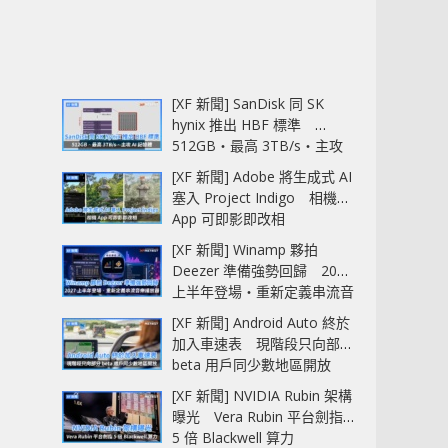
[XF 新聞] SanDisk 同 SK
hynix 推出 HBF 標準
512GB‧最高 3TB/s‧主攻
AI 記憶體
[XF 新聞] Adobe 將生成式 AI
塞入 Project Indigo 相機
App 可即影即改相
[XF 新聞] Winamp 夥拍
Deezer 準備強勢回歸 2027
上半年登場‧重新定義串流音
樂播放器
[XF 新聞] Android Auto 終於
加入車速表 現階段只向部分
beta 用戶同少數地區開放
[XF 新聞] NVIDIA Rubin 架構
曝光 Vera Rubin 平台劍指
5 倍 Blackwell 算力