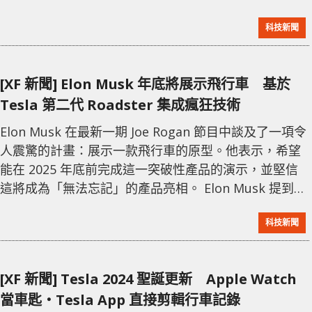
本比實現市場競爭。 此前，Tesla 宣布由於依賴 NVIDIA
科技新聞
等供應商的硬件，曾一度中止 Dojo 超級計算機項目。
如今，隨著 AI5 芯片設計穩步推進，Tesla 計劃在其汽
車及機器人（如 Optimus）領域應用統一的自研芯片。
[XF 新聞] Elon Musk 年底將展示飛行車 基於
根據
Tesla 第二代 Roadster 集成瘋狂技術
Elon Musk 在最新一期 Joe Rogan 節目中談及了一項令
人震驚的計畫：展示一款飛行車的原型。他表示，希望
能在 2025 年底前完成這一突破性產品的演示，並堅信
這將成為「無法忘記」的產品亮相。 Elon Musk 提到這
款飛行車基於 Tesla 第二代 Roadster 的設計，但集成
科技新聞
了更加瘋狂的技術。他形容：「如果將所有 James
Bond 的車合併在一起，也比不上這款車的瘋狂程
度。」雖然他並未透露具體細節，但暗示這可能是一種
[XF 新聞] Tesla 2024 聖誕更新 Apple Watch
垂直起降（VTOL）載具，能在空中航行，但未必能
當車匙‧Tesla App 直接剪輯行車記錄