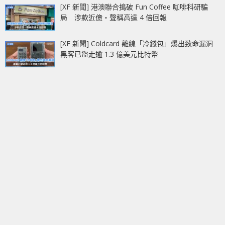
[XF 新聞] 港澳聯合搗破 Fun Coffee 咖啡科研騙
局 涉款近億‧聲稱高達 4 倍回報
[XF 新聞] Coldcard 離線「冷錢包」爆出致命漏洞
黑客已盜走逾 1.3 億美元比特幣