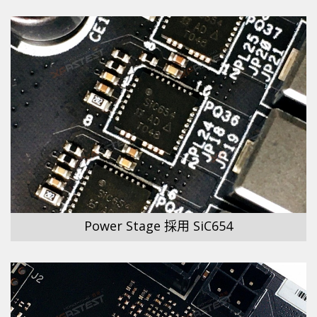
Power Stage 採用 SiC654