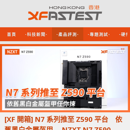
首頁
-科技新聞-
-產品評測-
-專題測試-
-硬
[XF 開箱] N7 系列推至 Z590 平台 依
舊黑白金屬盔甲 NZXT N7 Z590