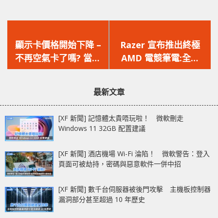
上
下
一
一
顯示卡價格開始下降 –
Razer 宣布推出終極
篇
篇
不再空氣卡了嗎? 當中
AMD 電競筆電:全新
文
文
NVIDIA RTX 3090 更
RAZER BLADE 14
章：
章：
暴跌 32%
最新文章
[XF 新聞] 記憶體太貴唔玩啦！ 微軟刪走
Windows 11 32GB 配置建議
[XF 新聞] 酒店機場 Wi-Fi 淪陷！ 微軟警告：登入
頁面可被劫持，密碼與惡意軟件一併中招
[XF 新聞] 數千台伺服器被後門攻擊 主機板控制器
漏洞部分甚至超過 10 年歷史