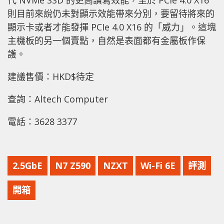
代 NVMe SSD 的更高讀寫效能，至於 PCIe 4.0 X16
則目前來說仍未對顯示效能帶來分別，要留待將來的
顯示卡或者才能發揮 PCIe 4.0 X16 的「威力」。這塊
主機板的另一個賣點，自然是表面都有金屬板作保
護。
建議售價：HKD$待定
查詢：Altech Computer
電話：3628 3377
2.5GbE
N7 Z590
NZXT
Wi-Fi 6E
評測
開箱