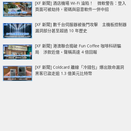
[XF 新聞] 酒店機場 Wi-Fi 淪陷！ 微軟警告：登入
頁面可被劫持，密碼與惡意軟件一併中招
[XF 新聞] 數千台伺服器被後門攻擊 主機板控制器
漏洞部分甚至超過 10 年歷史
[XF 新聞] 港澳聯合搗破 Fun Coffee 咖啡科研騙
局 涉款近億‧聲稱高達 4 倍回報
[XF 新聞] Coldcard 離線「冷錢包」爆出致命漏洞
黑客已盜走逾 1.3 億美元比特幣