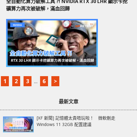
全自動化算力破解工具 ?! NVIDIA RTX 30 LHR 顯示卡挖
礦算力再次被破解，滿血回歸
1
2
3
...
6
>
最新文章
[XF 新聞] 記憶體太貴唔玩啦！ 微軟刪走
Windows 11 32GB 配置建議