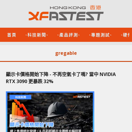
首頁
-科技新聞-
-產品評測-
-專題測試-
-硬
gregable
顯示卡價格開始下降 - 不再空氣卡了嗎? 當中 NVIDIA
RTX 3090 更暴跌 32%