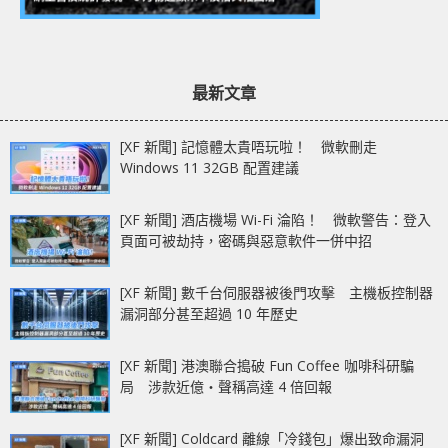
最新文章
[XF 新聞] 記憶體太貴唔玩啦！ 微軟刪走
Windows 11 32GB 配置建議
[XF 新聞] 酒店機場 Wi-Fi 淪陷！ 微軟警告：登入
頁面可被劫持，密碼與惡意軟件一併中招
[XF 新聞] 數千台伺服器被後門攻擊 主機板控制器
漏洞部分甚至超過 10 年歷史
[XF 新聞] 港澳聯合搗破 Fun Coffee 咖啡科研騙
局 涉款近億‧聲稱高達 4 倍回報
[XF 新聞] Coldcard 離線「冷錢包」爆出致命漏洞