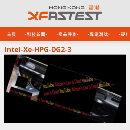
首頁
-科技新聞-
-產品評測-
-專題測試-
-硬
Intel-Xe-HPG-DG2-3