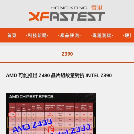
首頁
-科技新聞-
-產品評測-
-專題測試-
-硬
Z390
AMD 可能推出 Z490 晶片組故意對抗 INTEL Z390