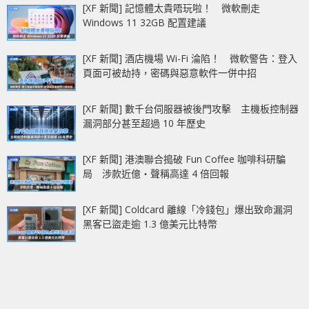
[XF 新聞] 記憶體太貴唔玩啦！ 微軟刪走
Windows 11 32GB 配置建議
[XF 新聞] 酒店機場 Wi-Fi 淪陷！ 微軟警告：登入
頁面可被劫持，密碼與惡意軟件一併中招
[XF 新聞] 數千台伺服器被後門攻擊 主機板控制器
漏洞部分甚至超過 10 年歷史
[XF 新聞] 港澳聯合搗破 Fun Coffee 咖啡科研騙
局 涉款近億‧聲稱高達 4 倍回報
[XF 新聞] Coldcard 離線「冷錢包」爆出致命漏洞
黑客已盜走逾 1.3 億美元比特幣